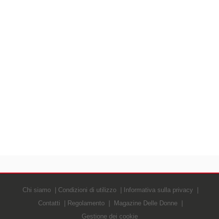
Chi siamo
Condizioni di utilizzo
Informativa sulla privacy
Contatti
Regolamento
Magazine Delle Donne
Gestione dei cookie