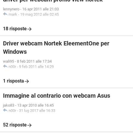
lennynero
-
16 apr 2011 alle 21:03
mark
-
19 mag 2012 alle 02:45
18 risposte
Driver webcam Nortek EleementOne per
Windows
wali95
-
8 feb 2011 alle 17:34
n00r
-
9 feb 2011 alle 14:29
1 risposta
Immagine al contrario con webcam Asus
jako83
-
13 apr 2010 alle 16:45
n00r
-
31 lug 2017 alle 16:33
52 risposte