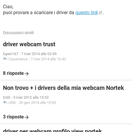
Ciao,
puoi provare a scaricare i driver da
questo link
.
Discussioni simili
driver webcam trust
lupen167
-
7 mar 2014 alle 02:49
Casamarce
-
7 mar 2014 alle 16:42
8 risposte
Non trovo + i drivers della mia webcam Nortek
DAS
-
9 mar 2012 alle 15:53
n00r
-
20 gen 2014 alle 12:05
3 risposte
driver per webcam profilo view nortek