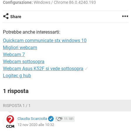
TIKTOK
FACEBOOK
Configurazione:
Windows / Chrome 86.0.4240.193
HARDWARE
Share
Potrebbe anche interessarti:
Quickcam communicate stx windows 10
Migliori webcam
Webcam 7
Webcam sottosopra
Webcam Asus K52F si vede sottosopra
✓
Logitec g hub
1 risposta
RISPOSTA 1 / 1
Claudia Scarciolla
11.181
12 nov 2020 alle 10:32