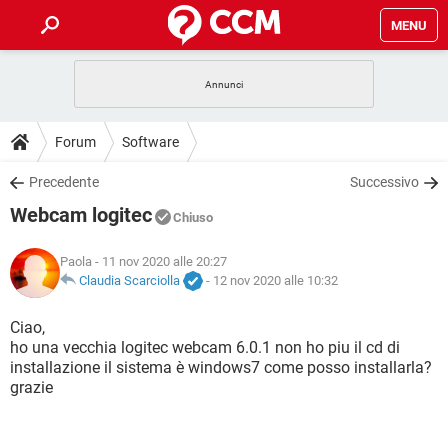
MENU
HOME
COVID-19
GAMING
GUIDE
Forum
Software
INTRATTENIMENTO
ANDROID
COVID-19
GAMING
DOWNLOAD
Precedente
Successivo
iOS
WINDOWS 10
INTRATTENIMENTO
ANDROID
Webcam logitec
INSTAGRAM
COVID-19
WHATSAPP
GAMING
Chiuso
FORUM
iOS
WINDOWS 10
TIKTOK
INTRATTENIMENTO
FACEBOOK
ANDROID
Paola
- 11 nov 2020 alle 20:27
INSTAGRAM
COVID-19
WHATSAPP
GAMING
GLOSSARIO
Claudia Scarciolla
-
12 nov 2020 alle 10:32
HARDWARE
iOS
WINDOWS 10
TIKTOK
INTRATTENIMENTO
FACEBOOK
ANDROID
INSTAGRAM
COVID-19
WHATSAPP
GAMING
Ciao,
HARDWARE
iOS
WINDOWS 10
ho una vecchia logitec webcam 6.0.1 non ho piu il cd di
TIKTOK
INTRATTENIMENTO
FACEBOOK
ANDROID
installazione il sistema è windows7 come posso installarla?
INSTAGRAM
WHATSAPP
grazie
HARDWARE
iOS
WINDOWS 10
TIKTOK
FACEBOOK
INSTAGRAM
WHATSAPP
HARDWARE