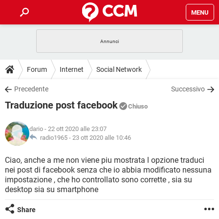
MENU
HOME
COVID-19
GAMING
GUIDE
Forum
Internet
Social Network
INTRATTENIMENTO
ANDROID
COVID-19
GAMING
DOWNLOAD
Precedente
Successivo
iOS
WINDOWS 10
INTRATTENIMENTO
ANDROID
Traduzione post facebook
INSTAGRAM
COVID-19
WHATSAPP
GAMING
Chiuso
FORUM
iOS
WINDOWS 10
TIKTOK
INTRATTENIMENTO
FACEBOOK
ANDROID
dario
- 22 ott 2020 alle 23:07
INSTAGRAM
COVID-19
WHATSAPP
GAMING
GLOSSARIO
radio1965 -
23 ott 2020 alle 10:46
HARDWARE
iOS
WINDOWS 10
TIKTOK
INTRATTENIMENTO
FACEBOOK
ANDROID
INSTAGRAM
COVID-19
WHATSAPP
GAMING
Ciao, anche a me non viene piu mostrata l opzione traduci
HARDWARE
iOS
WINDOWS 10
nei post di facebook senza che io abbia modificato nessuna
TIKTOK
INTRATTENIMENTO
FACEBOOK
ANDROID
impostazione , che ho controllato sono corrette , sia su
INSTAGRAM
WHATSAPP
desktop sia su smartphone
HARDWARE
iOS
WINDOWS 10
TIKTOK
FACEBOOK
INSTAGRAM
WHATSAPP
Share
HARDWARE