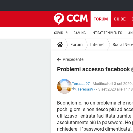
FORUM
GUIDE
COVID-19
GAMING
INTRATTENIMENTO
AN
Forum
Internet
Social Net
Precedente
Problemi accesso facebook
Teresas97
- Modificato il 3 set 2020 
Teresas97
-
3 set 2020 alle 14:48
Buongiorno, ho un problema che non 
pochi giorni e non riesco più ad acc
utilizzavo l'entrata facilitata tramit
assolutamente più la password. Ho p
richiedere il "password dimenticata".