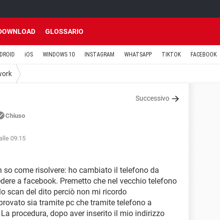
DOWNLOAD
GLOSSARIO
DROID
iOS
WINDOWS 10
INSTAGRAM
WHATSAPP
TIKTOK
FACEBOOK
work
Successivo
Chiuso
alle 09:15
so come risolvere: ho cambiato il telefono da
edere a facebook. Premetto che nel vecchio telefono
e lo scan del dito perciò non mi ricordo
rovato sia tramite pc che tramite telefono a
 La procedura, dopo aver inserito il mio indirizzo