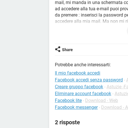
mail, mi manda in una schermata con
ad accedere alla tua e-mail puoi pro
da premere : inserisci la password p
accedere alla mia mail. Ma non mi r
sul telefono richiedendo il codice vi
(iphone) ho scritto il mio nome nel r
mio stesso nome e cognome non viene
nell'elenco" ho scritto il nome del 
Share
dice che non esisto. Sono io che ho
Potrebbe anche interessarti:
Grazie a chi mi risponderà
Il mio facebook accedi
Facebook accedi senza password
-
Creare gruppo facebook
-
Astuzie -
Eliminare account facebook
-
Astuzi
Facebook lite
-
Download - Web
Facebook messenger
-
Download - A
2 risposte