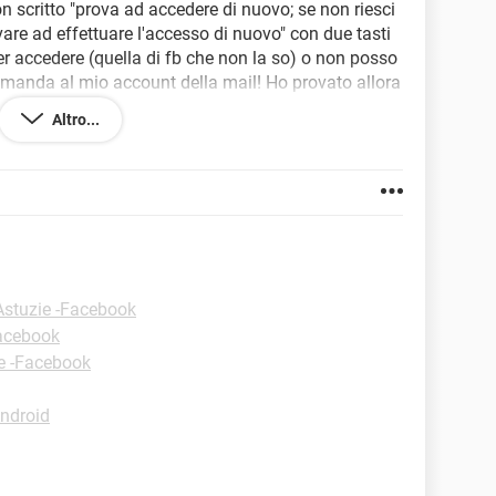
 scritto "prova ad accedere di nuovo; se non riesci
vare ad effettuare l'accesso di nuovo" con due tasti
er accedere (quella di fb che non la so) o non posso
imanda al mio account della mail! Ho provato allora
a mail...ma non mi arriva alcun codice!! Sul telefono
Altro...
ecupera password e nell'elenco di quelli che hanno il
 fuori il mio profilo. Cliccando su "non sono
mio amico che ho da quando mi sono iscritto su fb ma
 dei problemi o è facebook????
Astuzie -Facebook
Facebook
e -Facebook
ndroid