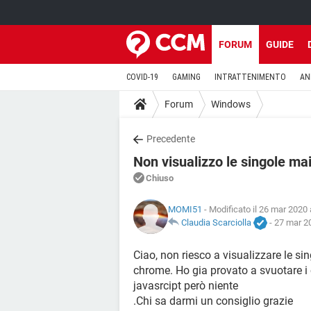
FORUM
GUIDE
COVID-19
GAMING
INTRATTENIMENTO
AN
Forum
Windows
Precedente
Non visualizzo le singole ma
Chiuso
MOMI51
- Modificato il 26 mar 2020 
Claudia Scarciolla
-
27 mar 20
Ciao, non riesco a visualizzare le s
chrome. Ho gia provato a svuotare i 
javasrcipt però niente
.Chi sa darmi un consiglio grazie