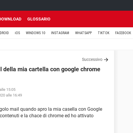
DOWNLOAD
GLOSSARIO
DROID
iOS
WINDOWS 10
INSTAGRAM
WHATSAPP
TIKTOK
FACEBOOK
Successivo
il della mia cartella con google chrome
alle 15:05
20 alle 16:49
ingolo mail quando apro la mia casella con Google
contenuti e la chace di chrome ed ho attivato