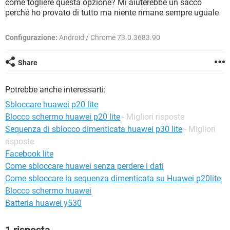
come togliere questa opzione? Mi aiuterebbe un sacco
TIKTOK
FACEBOOK
perché ho provato di tutto ma niente rimane sempre uguale
HARDWARE
Configurazione:
Android / Chrome 73.0.3683.90
Share
Potrebbe anche interessarti:
Sbloccare huawei p20 lite
Blocco schermo huawei p20 lite
- Migliori risposte
Sequenza di sblocco dimenticata huawei p30 lite
- Migliori
risposte
Facebook lite
Come sbloccare huawei senza perdere i dati
Come sbloccare la sequenza dimenticata su Huawei p20lite
Blocco schermo huawei
Batteria huawei y530