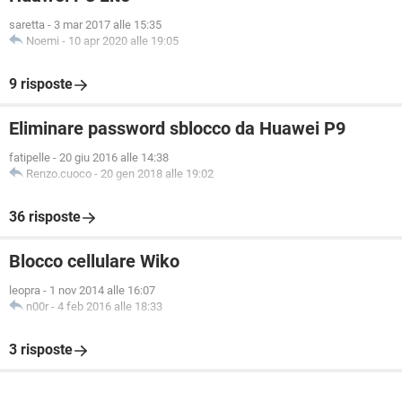
saretta
-
3 mar 2017 alle 15:35
Noemi
-
10 apr 2020 alle 19:05
9 risposte
Eliminare password sblocco da Huawei P9
fatipelle
-
20 giu 2016 alle 14:38
Renzo.cuoco
-
20 gen 2018 alle 19:02
36 risposte
Blocco cellulare Wiko
leopra
-
1 nov 2014 alle 16:07
n00r
-
4 feb 2016 alle 18:33
3 risposte