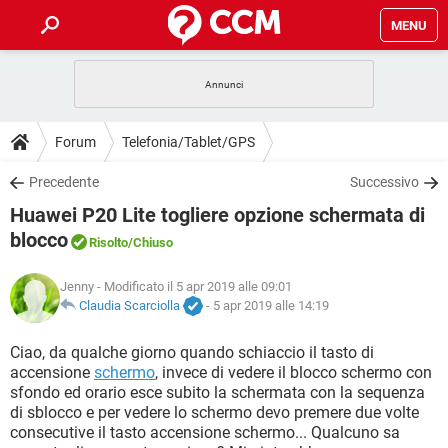
MENU
HOME
COVID-19
GAMING
GUIDE
Forum
Telefonia/Tablet/GPS
INTRATTENIMENTO
ANDROID
COVID-19
GAMING
DOWNLOAD
Precedente
Successivo
iOS
WINDOWS 10
INTRATTENIMENTO
ANDROID
Huawei P20 Lite togliere opzione schermata di
INSTAGRAM
COVID-19
WHATSAPP
GAMING
FORUM
iOS
WINDOWS 10
blocco
Risolto
/Chiuso
TIKTOK
INTRATTENIMENTO
FACEBOOK
ANDROID
INSTAGRAM
COVID-19
WHATSAPP
GAMING
GLOSSARIO
HARDWARE
iOS
WINDOWS 10
Jenny
- Modificato il 5 apr 2019 alle 09:01
TIKTOK
INTRATTENIMENTO
FACEBOOK
ANDROID
Claudia Scarciolla
-
5 apr 2019 alle 14:19
INSTAGRAM
COVID-19
WHATSAPP
GAMING
HARDWARE
iOS
WINDOWS 10
Ciao, da qualche giorno quando schiaccio il tasto di
TIKTOK
INTRATTENIMENTO
FACEBOOK
ANDROID
INSTAGRAM
WHATSAPP
accensione
schermo
, invece di vedere il blocco schermo con
HARDWARE
iOS
WINDOWS 10
sfondo ed orario esce subito la schermata con la sequenza
TIKTOK
FACEBOOK
di sblocco e per vedere lo schermo devo premere due volte
INSTAGRAM
WHATSAPP
consecutive il tasto accensione schermo... Qualcuno sa
HARDWARE