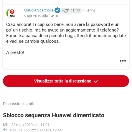
Claudia Scarciolla
>
Jenny
11.181
5 apr 2019 alle 14:10
Ciao ancora! Ti capisco bene, non avere la password è un
po' un rischio, ma ha avuto un aggiornamento il telefono?
Forse è a causa di un piccolo bug, attendi il prossimo update
e vedi se cambia qualcosa.
A presto!
Visualizza tutta la discussione
Discussioni simili
Sblocco sequenza Huawei dimenticato
Mb
-
23 mag 2019 alle 11:01
D3rkEv1l
-
22 ott 2023 alle 12:44