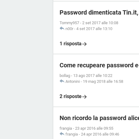
Password dimenticata Tin.it,
Tommy957
-
2 set 2017 alle 10:08
n00r
-
4 set 2017 alle 13:10
1 risposta
Come recupeare password e-m
bollag
-
13 ago 2017 alle 10:22
Antonini
-
19 mag 2018 alle 16:58
2 risposte
Non ricordo la password alice
frangia
-
23 apr 2016 alle 09:55
frangia
-
24 apr 2016 alle 09:46