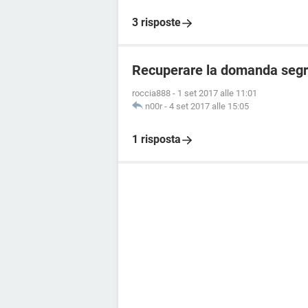
3 risposte
Recuperare la domanda segre
roccia888
-
1 set 2017 alle 11:01
n00r
-
4 set 2017 alle 15:05
1 risposta