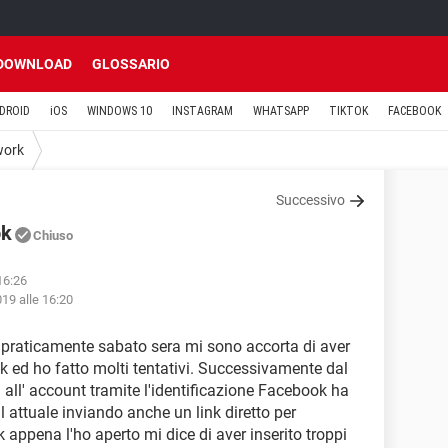
DOWNLOAD
GLOSSARIO
DROID
iOS
WINDOWS 10
INSTAGRAM
WHATSAPP
TIKTOK
FACEBOOK
work
Successivo
ok
Chiuso
16:26
19 alle 16:20
praticamente sabato sera mi sono accorta di aver
 ed ho fatto molti tentativi. Successivamente dal
ll' account tramite l'identificazione Facebook ha
l attuale inviando anche un link diretto per
 appena l'ho aperto mi dice di aver inserito troppi