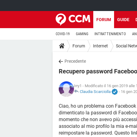
FORUM
GUIDE
COVID-19
GAMING
INTRATTENIMENTO
AN
Forum
Internet
Social Net
Precedente
Recupero password Facebo
Irry1
- Modificato il 16 gen 2019 alle 
Claudia Scarciolla
-
16 gen 20
Ciao, ho un problema con Facebook 
dimenticato la password di Facebook
momento che non avevo più accessi a
associato al mio profilo la mia e-mai
reimpostare la password. Questo link