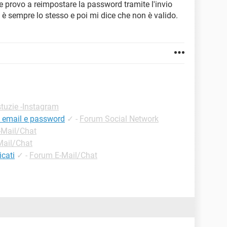
 se provo a reimpostare la password tramite l'invio
è sempre lo stesso e poi mi dice che non è valido.
tuzie -Instagram
 email e password
✓
-
Forum Social Network
-Mail/Chat
Mail/Chat
cati
✓
-
Forum E-Mail/Chat