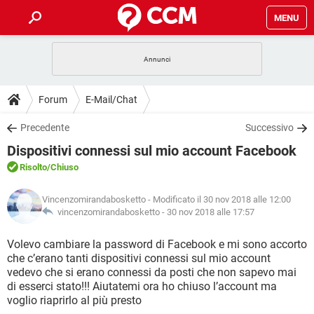
MENU
HOME
COVID-19
GAMING
GUIDE
Forum
E-Mail/Chat
INTRATTENIMENTO
ANDROID
COVID-19
GAMING
DOWNLOAD
Precedente
Successivo
iOS
WINDOWS 10
INTRATTENIMENTO
ANDROID
Dispositivi connessi sul mio account Facebook
INSTAGRAM
COVID-19
WHATSAPP
GAMING
FORUM
iOS
WINDOWS 10
Risolto
/Chiuso
TIKTOK
INTRATTENIMENTO
FACEBOOK
ANDROID
INSTAGRAM
COVID-19
WHATSAPP
GAMING
GLOSSARIO
HARDWARE
iOS
Vincenzomirandabosketto
- Modificato il 30 nov 2018 alle 12:00
WINDOWS 10
TIKTOK
INTRATTENIMENTO
FACEBOOK
ANDROID
vincenzomirandabosketto -
30 nov 2018 alle 17:57
INSTAGRAM
COVID-19
WHATSAPP
GAMING
HARDWARE
iOS
WINDOWS 10
Volevo cambiare la password di Facebook e mi sono accorto
TIKTOK
INTRATTENIMENTO
FACEBOOK
ANDROID
che c’erano tanti dispositivi connessi sul mio account
INSTAGRAM
WHATSAPP
vedevo che si erano connessi da posti che non sapevo mai
HARDWARE
iOS
WINDOWS 10
TIKTOK
FACEBOOK
di esserci stato!!! Aiutatemi ora ho chiuso l’account ma
INSTAGRAM
WHATSAPP
voglio riaprirlo al più presto
HARDWARE