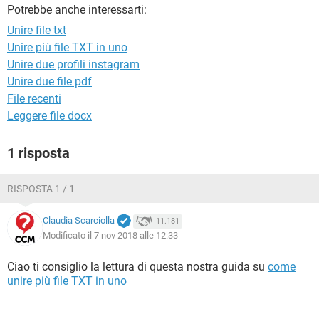
TIKTOK
FACEBOOK
Potrebbe anche interessarti:
Unire file txt
HARDWARE
Unire più file TXT in uno
Unire due profili instagram
Unire due file pdf
File recenti
Leggere file docx
1 risposta
RISPOSTA 1 / 1
Claudia Scarciolla
11.181
Modificato il 7 nov 2018 alle 12:33
Ciao ti consiglio la lettura di questa nostra guida su
come
unire più file TXT in uno