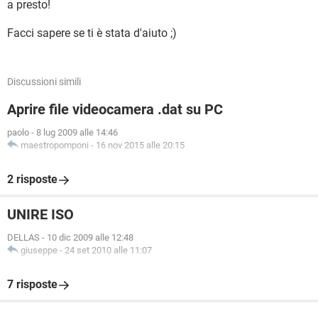
a presto!
Facci sapere se ti è stata d'aiuto ;)
Discussioni simili
Aprire file videocamera .dat su PC
paolo
-
8 lug 2009 alle 14:46
maestropomponi
-
16 nov 2015 alle 20:15
2 risposte
UNIRE ISO
DELLAS
-
10 dic 2009 alle 12:48
giuseppe
-
24 set 2010 alle 11:07
7 risposte