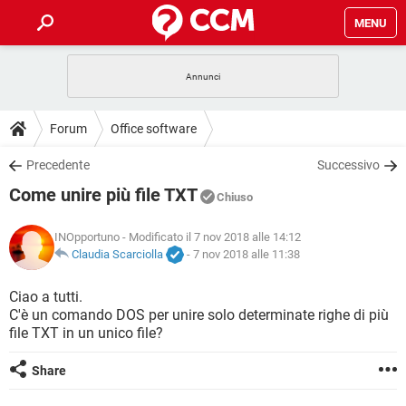
MENU
HOME
COVID-19
GAMING
GUIDE
Forum
Office software
INTRATTENIMENTO
ANDROID
COVID-19
GAMING
DOWNLOAD
Precedente
Successivo
iOS
WINDOWS 10
INTRATTENIMENTO
ANDROID
Come unire più file TXT
INSTAGRAM
COVID-19
WHATSAPP
GAMING
Chiuso
FORUM
iOS
WINDOWS 10
TIKTOK
INTRATTENIMENTO
FACEBOOK
ANDROID
INOpportuno
- Modificato il 7 nov 2018 alle 14:12
INSTAGRAM
COVID-19
WHATSAPP
GAMING
GLOSSARIO
Claudia Scarciolla
-
7 nov 2018 alle 11:38
HARDWARE
iOS
WINDOWS 10
TIKTOK
INTRATTENIMENTO
FACEBOOK
ANDROID
INSTAGRAM
COVID-19
WHATSAPP
GAMING
Ciao a tutti.
HARDWARE
iOS
WINDOWS 10
C'è un comando DOS per unire solo determinate righe di più
TIKTOK
INTRATTENIMENTO
FACEBOOK
ANDROID
file TXT in un unico file?
INSTAGRAM
WHATSAPP
HARDWARE
iOS
WINDOWS 10
TIKTOK
FACEBOOK
Share
INSTAGRAM
WHATSAPP
HARDWARE