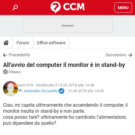
MENU
HOME
COVID-19
GAMING
GUIDE
Forum
Office software
INTRATTENIMENTO
ANDROID
COVID-19
GAMING
DOWNLOAD
Precedente
Successivo
iOS
WINDOWS 10
INTRATTENIMENTO
ANDROID
All'avvio del computer il monitor è in stand-by
INSTAGRAM
COVID-19
WHATSAPP
GAMING
FORUM
iOS
WINDOWS 10
Chiuso
TIKTOK
INTRATTENIMENTO
FACEBOOK
ANDROID
INSTAGRAM
COVID-19
WHATSAPP
GAMING
GLOSSARIO
bart1979
- Modificato il 15 ott 2018 alle 14:48
HARDWARE
iOS
WINDOWS 10
TIKTOK
INTRATTENIMENTO
FACEBOOK
ANDROID
Antonello Ciccarello
-
15 ott 2018 alle 14:49
INSTAGRAM
COVID-19
WHATSAPP
GAMING
HARDWARE
iOS
WINDOWS 10
Ciao, mi capita ultimamente che accendendo il computer, il
TIKTOK
INTRATTENIMENTO
FACEBOOK
ANDROID
monitor risulta in stand-by e non parte.
INSTAGRAM
WHATSAPP
cosa posso fare? ultimamente ho cambiato l'alimentatore,
HARDWARE
iOS
WINDOWS 10
TIKTOK
FACEBOOK
può dipendere da quello?
INSTAGRAM
WHATSAPP
HARDWARE