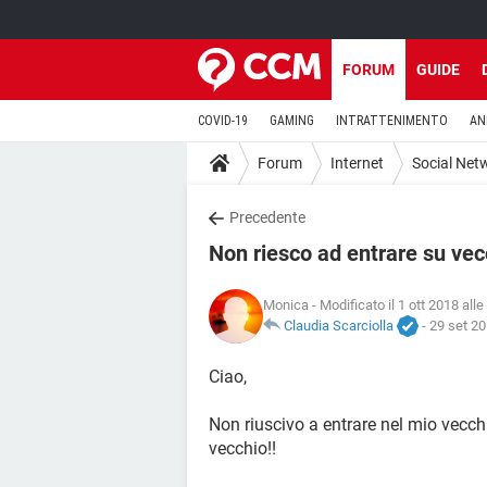
FORUM
GUIDE
COVID-19
GAMING
INTRATTENIMENTO
AN
Forum
Internet
Social Net
Precedente
Non riesco ad entrare su vec
Monica
- Modificato il 1 ott 2018 alle
Claudia Scarciolla
-
29 set 20
Ciao,
Non riuscivo a entrare nel mio vecchi
vecchio!!