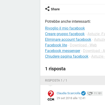
Share
Potrebbe anche interessarti:
Rivoglio il mio facebook
Creare gruppo facebook
-
Astuzie -
Eliminare account facebook
-
Astuzi
Facebook lite
-
Download - Web
Facebook messenger
-
Download - A
Chiudere pagina facebook
-
Astuzie
1 risposta
RISPOSTA 1 / 1
Claudia Scarciolla
11.181
29 set 2018 alle 12:41