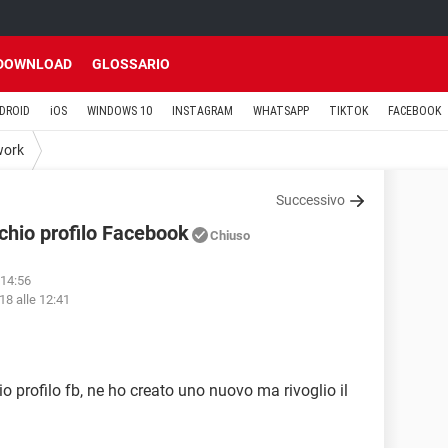
DOWNLOAD
GLOSSARIO
DROID
iOS
WINDOWS 10
INSTAGRAM
WHATSAPP
TIKTOK
FACEBOOK
work
Successivo
chio profilo Facebook
Chiuso
 14:56
18 alle 12:41
o profilo fb, ne ho creato uno nuovo ma rivoglio il