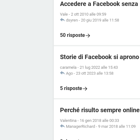
Accedere a Facebook senza r
Vale
-
2 ott 2010 alle 09:59
dsyren
-
20 giu 2019 alle 11:58
50 risposte
Storie di Facebook si apron
caramela
-
21 lug 2022 alle 15:43
Ago
-
23 ott 2023 alle 13:58
5 risposte
Perché risulto sempre onli
Valentina
-
16 gen 2018 alle 00:33
ManagerRichard
-
9 mar 2018 alle 11:09