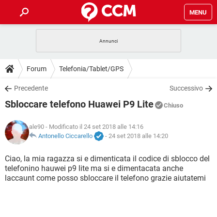
MENU
HOME
COVID-19
GAMING
GUIDE
Forum
Telefonia/Tablet/GPS
INTRATTENIMENTO
ANDROID
COVID-19
GAMING
DOWNLOAD
Precedente
Successivo
iOS
WINDOWS 10
INTRATTENIMENTO
ANDROID
Sbloccare telefono Huawei P9 Lite
INSTAGRAM
COVID-19
WHATSAPP
GAMING
Chiuso
FORUM
iOS
WINDOWS 10
TIKTOK
INTRATTENIMENTO
FACEBOOK
ANDROID
ale90
- Modificato il 24 set 2018 alle 14:16
INSTAGRAM
COVID-19
WHATSAPP
GAMING
GLOSSARIO
Antonello Ciccarello
-
24 set 2018 alle 14:20
HARDWARE
iOS
WINDOWS 10
TIKTOK
INTRATTENIMENTO
FACEBOOK
ANDROID
INSTAGRAM
COVID-19
WHATSAPP
GAMING
Ciao, la mia ragazza si e dimenticata il codice di sblocco del
HARDWARE
iOS
WINDOWS 10
telefonino hauwei p9 lite ma si e dimentacata anche
TIKTOK
INTRATTENIMENTO
FACEBOOK
ANDROID
laccaunt come posso sbloccare il telefono grazie aiutatemi
INSTAGRAM
WHATSAPP
HARDWARE
iOS
WINDOWS 10
TIKTOK
FACEBOOK
INSTAGRAM
WHATSAPP
HARDWARE