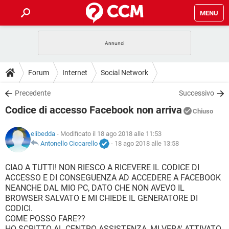
MENU
HOME
COVID-19
GAMING
GUIDE
Forum
Internet
Social Network
INTRATTENIMENTO
ANDROID
COVID-19
GAMING
DOWNLOAD
Precedente
Successivo
iOS
WINDOWS 10
INTRATTENIMENTO
ANDROID
Codice di accesso Facebook non arriva
INSTAGRAM
COVID-19
WHATSAPP
GAMING
Chiuso
FORUM
iOS
WINDOWS 10
TIKTOK
INTRATTENIMENTO
FACEBOOK
ANDROID
elibedda
- Modificato il 18 ago 2018 alle 11:53
INSTAGRAM
COVID-19
WHATSAPP
GAMING
GLOSSARIO
Antonello Ciccarello
-
18 ago 2018 alle 13:58
HARDWARE
iOS
WINDOWS 10
TIKTOK
INTRATTENIMENTO
FACEBOOK
ANDROID
INSTAGRAM
COVID-19
WHATSAPP
GAMING
CIAO A TUTTI! NON RIESCO A RICEVERE IL CODICE DI
HARDWARE
iOS
WINDOWS 10
ACCESSO E DI CONSEGUENZA AD ACCEDERE A FACEBOOK
TIKTOK
INTRATTENIMENTO
FACEBOOK
ANDROID
NEANCHE DAL MIO PC, DATO CHE NON AVEVO IL
INSTAGRAM
WHATSAPP
BROWSER SALVATO E MI CHIEDE IL GENERATORE DI
HARDWARE
iOS
WINDOWS 10
TIKTOK
FACEBOOK
CODICI.
INSTAGRAM
WHATSAPP
COME POSSO FARE??
HARDWARE
HO SCRITTO AL CENTRO ASSISTENZA, MI VERA' ATTIVATO