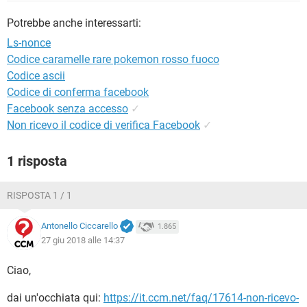
TIKTOK
FACEBOOK
Potrebbe anche interessarti:
HARDWARE
Ls-nonce
Codice caramelle rare pokemon rosso fuoco
Codice ascii
Codice di conferma facebook
Facebook senza accesso
✓
Non ricevo il codice di verifica Facebook
✓
1 risposta
RISPOSTA 1 / 1
Antonello Ciccarello
1.865
27 giu 2018 alle 14:37
Ciao,
dai un'occhiata qui:
https://it.ccm.net/faq/17614-non-ricevo-