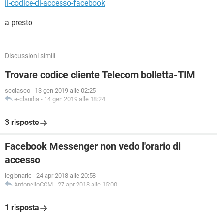
il-codice-di-accesso-facebook
a presto
Discussioni simili
Trovare codice cliente Telecom bolletta-TIM
scolasco
-
13 gen 2019 alle 02:25
e-claudia
-
14 gen 2019 alle 18:24
3 risposte
Facebook Messenger non vedo l'orario di
accesso
legionario
-
24 apr 2018 alle 20:58
AntonelloCCM
-
27 apr 2018 alle 15:00
1 risposta