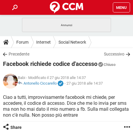
MENU
HOME
COVID-19
GAMING
GUIDE
Forum
Internet
Social Network
INTRATTENIMENTO
ANDROID
COVID-19
GAMING
DOWNLOAD
Precedente
Successivo
iOS
WINDOWS 10
INTRATTENIMENTO
ANDROID
Facebook richiede codice d'accesso
INSTAGRAM
COVID-19
WHATSAPP
GAMING
Chiuso
FORUM
iOS
WINDOWS 10
TIKTOK
INTRATTENIMENTO
FACEBOOK
ANDROID
Babi
- Modificato il 27 giu 2018 alle 14:37
INSTAGRAM
COVID-19
WHATSAPP
GAMING
GLOSSARIO
Antonello Ciccarello
-
27 giu 2018 alle 14:37
HARDWARE
iOS
WINDOWS 10
TIKTOK
INTRATTENIMENTO
FACEBOOK
ANDROID
INSTAGRAM
COVID-19
WHATSAPP
GAMING
Ciao a tutti, improvvisamente facebook mi chiede, per
HARDWARE
iOS
WINDOWS 10
accedere, il codice di accesso. Dice che me lo invia per sms
TIKTOK
INTRATTENIMENTO
FACEBOOK
ANDROID
ma non ho mai dato il mio numero a fb. Sulla mail collegata
INSTAGRAM
WHATSAPP
non c'è nulla. Non posso più entrare
HARDWARE
iOS
WINDOWS 10
TIKTOK
FACEBOOK
INSTAGRAM
WHATSAPP
Share
HARDWARE