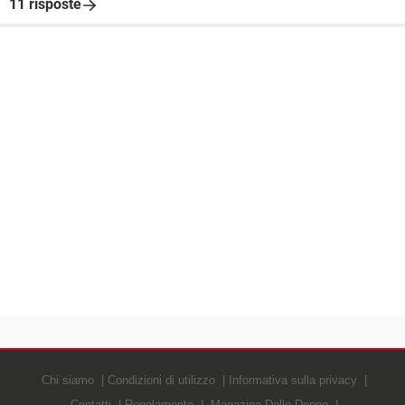
11 risposte
Chi siamo
Condizioni di utilizzo
Informativa sulla privacy
Contatti
Regolamento
Magazine Delle Donne