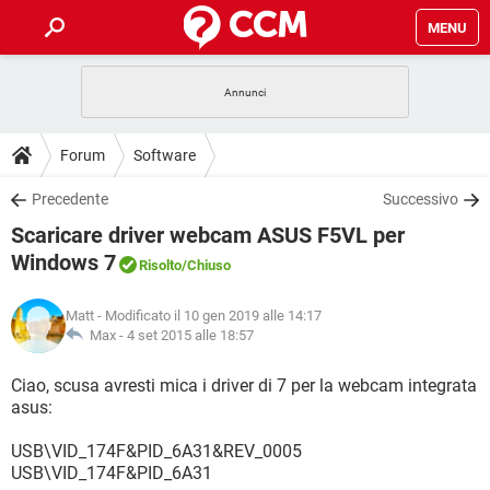
MENU
HOME
COVID-19
GAMING
GUIDE
Forum
Software
INTRATTENIMENTO
ANDROID
COVID-19
GAMING
DOWNLOAD
Precedente
Successivo
iOS
WINDOWS 10
INTRATTENIMENTO
ANDROID
Scaricare driver webcam ASUS F5VL per
INSTAGRAM
COVID-19
WHATSAPP
GAMING
FORUM
iOS
WINDOWS 10
Windows 7
Risolto
/Chiuso
TIKTOK
INTRATTENIMENTO
FACEBOOK
ANDROID
INSTAGRAM
COVID-19
WHATSAPP
GAMING
GLOSSARIO
HARDWARE
iOS
WINDOWS 10
Matt
- Modificato il 10 gen 2019 alle 14:17
TIKTOK
INTRATTENIMENTO
FACEBOOK
ANDROID
Max -
4 set 2015 alle 18:57
INSTAGRAM
COVID-19
WHATSAPP
GAMING
HARDWARE
iOS
WINDOWS 10
Ciao, scusa avresti mica i driver di 7 per la webcam integrata
TIKTOK
INTRATTENIMENTO
FACEBOOK
ANDROID
INSTAGRAM
WHATSAPP
asus:
HARDWARE
iOS
WINDOWS 10
TIKTOK
FACEBOOK
USB\VID_174F&PID_6A31&REV_0005
INSTAGRAM
WHATSAPP
USB\VID_174F&PID_6A31
HARDWARE