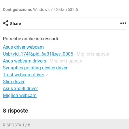
TIKTOK
FACEBOOK
Configurazione:
Windows 7 / Safari 532.5
HARDWARE
Share
Potrebbe anche interessarti:
Asus driver webcam
Usb\vid_174f&pid_6a31&rev_0005
- Migliori risposte
Asus webcam drivers
- Migliori risposte
Synaptics pointing device driver
Trust webcam driver
✓
Slim driver
Asus x554l driver
Migliori webcam
8 risposte
RISPOSTA 1 / 8