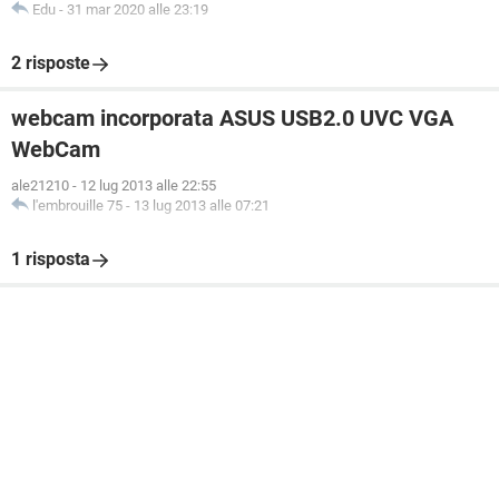
Edu
-
31 mar 2020 alle 23:19
2 risposte
webcam incorporata ASUS USB2.0 UVC VGA
WebCam
ale21210
-
12 lug 2013 alle 22:55
l'embrouille 75
-
13 lug 2013 alle 07:21
1 risposta