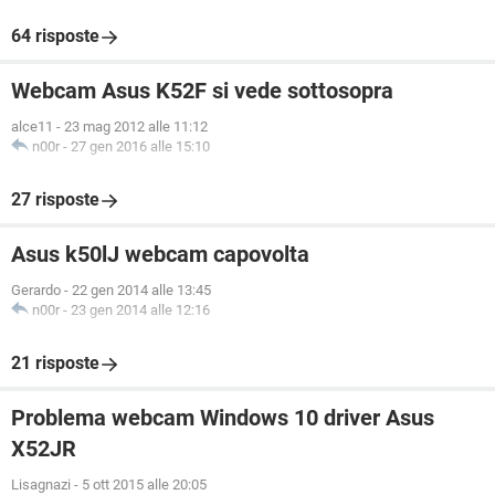
64 risposte
Webcam Asus K52F si vede sottosopra
alce11
-
23 mag 2012 alle 11:12
n00r
-
27 gen 2016 alle 15:10
27 risposte
Asus k50lJ webcam capovolta
Gerardo
-
22 gen 2014 alle 13:45
n00r
-
23 gen 2014 alle 12:16
21 risposte
Problema webcam Windows 10 driver Asus
X52JR
Lisagnazi
-
5 ott 2015 alle 20:05