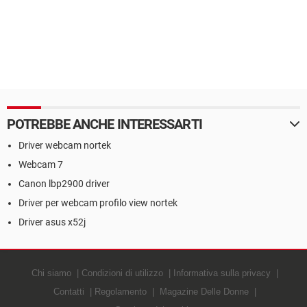
POTREBBE ANCHE INTERESSARTI
Driver webcam nortek
Webcam 7
Canon lbp2900 driver
Driver per webcam profilo view nortek
Driver asus x52j
Chi siamo
Condizioni di utilizzo
Informativa sulla privacy
Contatti
Regolamento
Magazine Delle Donne