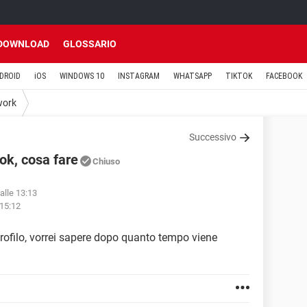
DOWNLOAD
GLOSSARIO
DROID
iOS
WINDOWS 10
INSTAGRAM
WHATSAPP
TIKTOK
FACEBOOK
work
Successivo
ok, cosa fare
Chiuso
alle 13:13
 15:12
profilo, vorrei sapere dopo quanto tempo viene