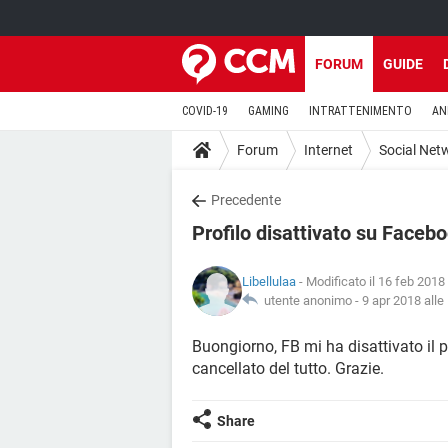
FORUM
GUIDE
COVID-19
GAMING
INTRATTENIMENTO
AN
Forum
Internet
Social Net
Precedente
Profilo disattivato su Facebo
Libellulaa
- Modificato il 16 feb 2018 
utente anonimo -
9 apr 2018 alle
Buongiorno, FB mi ha disattivato il 
cancellato del tutto. Grazie.
Share