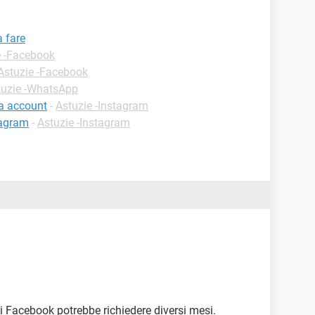
a fare
e -Facebook
Astuzie -Facebook
tuzie -WhatsApp
a account
-
Astuzie -Instagram
tagram
-
Astuzie -Instagram
i Facebook potrebbe richiedere diversi mesi.