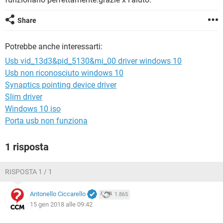
TIKTOK
FACEBOOK
HARDWARE
Share
Potrebbe anche interessarti:
Usb vid_13d3&pid_5130&mi_00 driver windows 10
Usb non riconosciuto windows 10
Synaptics pointing device driver
Slim driver
Windows 10 iso
Porta usb non funziona
1 risposta
RISPOSTA 1 / 1
Antonello Ciccarello
1.865
15 gen 2018 alle 09:42