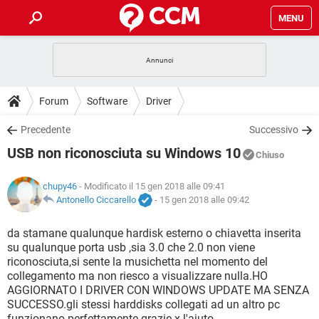
MENU
HOME
COVID-19
GAMING
GUIDE
Forum
Software
Driver
INTRATTENIMENTO
ANDROID
COVID-19
GAMING
DOWNLOAD
Precedente
Successivo
iOS
WINDOWS 10
INTRATTENIMENTO
ANDROID
USB non riconosciuta su Windows 10
INSTAGRAM
COVID-19
WHATSAPP
GAMING
Chiuso
FORUM
iOS
WINDOWS 10
TIKTOK
INTRATTENIMENTO
FACEBOOK
ANDROID
chupy46
- Modificato il 15 gen 2018 alle 09:41
INSTAGRAM
COVID-19
WHATSAPP
GAMING
GLOSSARIO
Antonello Ciccarello
-
15 gen 2018 alle 09:42
HARDWARE
iOS
WINDOWS 10
TIKTOK
INTRATTENIMENTO
FACEBOOK
ANDROID
INSTAGRAM
COVID-19
WHATSAPP
GAMING
da stamane qualunque hardisk esterno o chiavetta inserita
HARDWARE
iOS
WINDOWS 10
su qualunque porta usb ,sia 3.0 che 2.0 non viene
TIKTOK
INTRATTENIMENTO
FACEBOOK
ANDROID
riconosciuta,si sente la musichetta nel momento del
INSTAGRAM
WHATSAPP
collegamento ma non riesco a visualizzare nulla.HO
HARDWARE
iOS
WINDOWS 10
TIKTOK
FACEBOOK
AGGIORNATO I DRIVER CON WINDOWS UPDATE MA SENZA
INSTAGRAM
WHATSAPP
SUCCESSO.gli stessi harddisks collegati ad un altro pc
HARDWARE
funzionano perfettamente.grazie x l'aiuto.