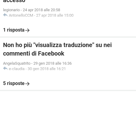
accesso
legionario
-
24 apr 2018 alle 20:58
AntonelloCCM
-
27 apr 2018 alle 15:00
1 risposta
Non ho più "visualizza traduzione" su nei
commenti di Facebook
AngelaSquatrito
-
29 gen 2018 alle 16:36
e-claudia
-
30 gen 2018 alle 16:21
5 risposte