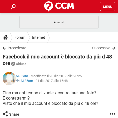
MENU
HOME
COVID-19
GAMING
GUIDE
Forum
Internet
INTRATTENIMENTO
ANDROID
COVID-19
GAMING
DOWNLOAD
Precedente
Successivo
iOS
WINDOWS 10
INTRATTENIMENTO
ANDROID
Facebook il mio account è bloccato da più d 48
INSTAGRAM
COVID-19
WHATSAPP
GAMING
FORUM
iOS
WINDOWS 10
ore
Chiuso
TIKTOK
INTRATTENIMENTO
FACEBOOK
ANDROID
INSTAGRAM
COVID-19
WHATSAPP
GAMING
GLOSSARIO
HARDWARE
iOS
WINDOWS 10
Mi85am
- Modificato il 20 dic 2017 alle 20:25
TIKTOK
INTRATTENIMENTO
FACEBOOK
ANDROID
Mi85am
-
21 dic 2017 alle 16:48
INSTAGRAM
COVID-19
WHATSAPP
GAMING
HARDWARE
iOS
WINDOWS 10
Ciao ma qnt tempo ci vuole x controllare una foto?
TIKTOK
INTRATTENIMENTO
FACEBOOK
ANDROID
INSTAGRAM
WHATSAPP
E contattarmi?
HARDWARE
iOS
WINDOWS 10
Visto che il mio account è bloccato da più d 48 ore?
TIKTOK
FACEBOOK
INSTAGRAM
WHATSAPP
Share
HARDWARE