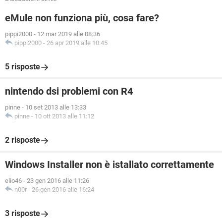
eMule non funziona più, cosa fare?
pippi2000
-
12 mar 2019 alle 08:36
pippi2000
-
26 apr 2019 alle 10:45
5 risposte
nintendo dsi problemi con R4
pinne
-
10 set 2013 alle 13:33
pinne
-
10 ott 2013 alle 11:12
2 risposte
Windows Installer non è istallato correttamente
elio46
-
23 gen 2016 alle 11:26
n00r
-
26 gen 2016 alle 16:24
3 risposte