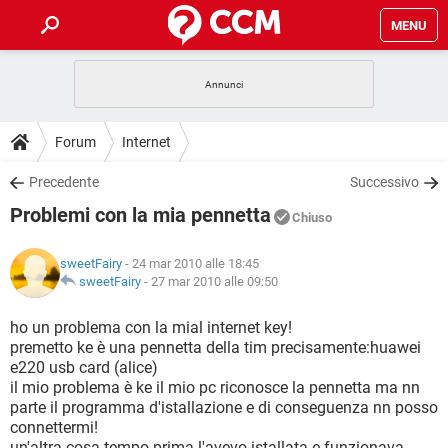
MENU
HOME
COVID-19
GAMING
GUIDE
Forum
Internet
INTRATTENIMENTO
ANDROID
COVID-19
GAMING
DOWNLOAD
Precedente
Successivo
iOS
WINDOWS 10
INTRATTENIMENTO
ANDROID
Problemi con la mia pennetta
INSTAGRAM
COVID-19
WHATSAPP
GAMING
Chiuso
FORUM
iOS
WINDOWS 10
TIKTOK
INTRATTENIMENTO
FACEBOOK
ANDROID
sweetFairy
- 24 mar 2010 alle 18:45
INSTAGRAM
COVID-19
WHATSAPP
GAMING
GLOSSARIO
sweetFairy
-
27 mar 2010 alle 09:50
HARDWARE
iOS
WINDOWS 10
TIKTOK
INTRATTENIMENTO
FACEBOOK
ANDROID
INSTAGRAM
COVID-19
WHATSAPP
GAMING
ho un problema con la mial internet key!
HARDWARE
iOS
WINDOWS 10
premetto ke è una pennetta della tim precisamente:huawei
TIKTOK
INTRATTENIMENTO
FACEBOOK
ANDROID
e220 usb card (alice)
INSTAGRAM
WHATSAPP
il mio problema è ke il mio pc riconosce la pennetta ma nn
HARDWARE
iOS
WINDOWS 10
TIKTOK
FACEBOOK
parte il programma d'istallazione e di conseguenza nn posso
INSTAGRAM
WHATSAPP
connettermi!
HARDWARE
un'altra cosa tempo prima l'avevo istallata e funzionava