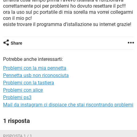
TIKTOK
FACEBOOK
correttamente poi per problemi ho dovuto resettare il pc!!!
ora la uso sul pc portatile di mia sorella ma vorrei collegarmi
HARDWARE
con il mio pc!
esiste trovare il programma d'istallazione su internet grazie!
Share
Potrebbe anche interessarti:
Problemi con la mia pennetta
Pennetta usb non riconosciuta
Problemi con la tastiera
Problemi con alice
Problemi ps3
Mail da instagram ci dispiace che stai riscontrando problemi
1 risposta
RISPOSTA 1 / 1