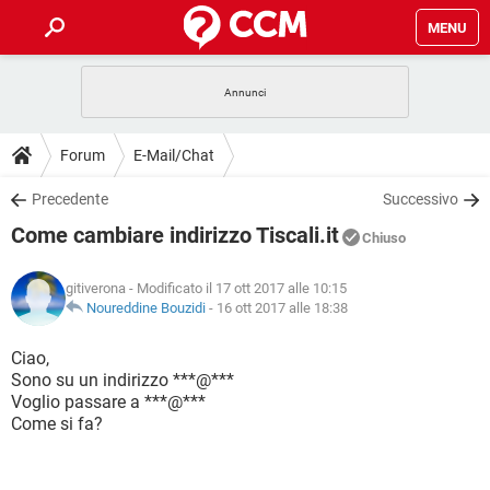
MENU
HOME
COVID-19
GAMING
GUIDE
Forum
E-Mail/Chat
INTRATTENIMENTO
ANDROID
COVID-19
GAMING
DOWNLOAD
Precedente
Successivo
iOS
WINDOWS 10
INTRATTENIMENTO
ANDROID
Come cambiare indirizzo Tiscali.it
INSTAGRAM
COVID-19
WHATSAPP
GAMING
Chiuso
FORUM
iOS
WINDOWS 10
TIKTOK
INTRATTENIMENTO
FACEBOOK
ANDROID
gitiverona
- Modificato il 17 ott 2017 alle 10:15
INSTAGRAM
COVID-19
WHATSAPP
GAMING
GLOSSARIO
Noureddine Bouzidi
-
16 ott 2017 alle 18:38
HARDWARE
iOS
WINDOWS 10
TIKTOK
INTRATTENIMENTO
FACEBOOK
ANDROID
INSTAGRAM
COVID-19
WHATSAPP
GAMING
Ciao,
HARDWARE
iOS
WINDOWS 10
Sono su un indirizzo ***@***
TIKTOK
INTRATTENIMENTO
FACEBOOK
ANDROID
Voglio passare a ***@***
INSTAGRAM
WHATSAPP
Come si fa?
HARDWARE
iOS
WINDOWS 10
TIKTOK
FACEBOOK
INSTAGRAM
WHATSAPP
HARDWARE