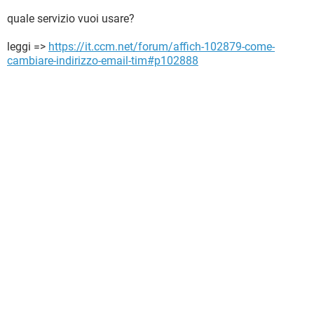
quale servizio vuoi usare?
leggi =>
https://it.ccm.net/forum/affich-102879-come-
cambiare-indirizzo-email-tim#p102888