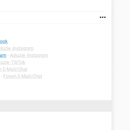
book
tuzie -Instagram
ram
-
Astuzie -Instagram
tuzie -TikTok
 E-Mail/Chat
-
Forum E-Mail/Chat