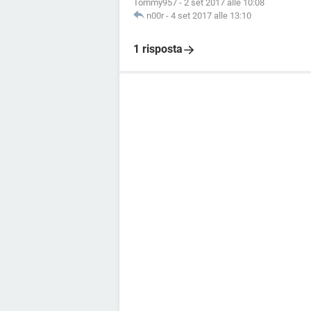
Tommy957
-
2 set 2017 alle 10:08
n00r
-
4 set 2017 alle 13:10
1 risposta