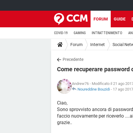
FORUM
GUIDE
COVID-19
GAMING
INTRATTENIMENTO
AN
Forum
Internet
Social Net
Precedente
Come recuperare password 
Andrew76
- Modificato il 21 ago 2017
Noureddine Bouzidi
-
17 ago 2017
Ciao,
Sono sprovvisto ancora di password
faccio nuovamente per riceverlo ....a
grazie..