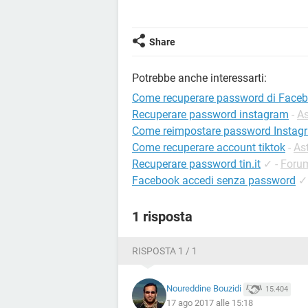
Share
Potrebbe anche interessarti:
Come recuperare password di Face
Recuperare password instagram
-
As
Come reimpostare password Instag
Come recuperare account tiktok
-
As
Recuperare password tin.it
✓
-
Forum
Facebook accedi senza password
✓
1 risposta
RISPOSTA 1 / 1
Noureddine Bouzidi
15.404
17 ago 2017 alle 15:18