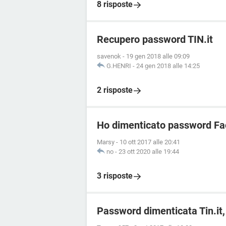
8 risposte
Recupero password TIN.it
savenok
-
19 gen 2018 alle 09:09
G.HENRI
-
24 gen 2018 alle 14:25
2 risposte
Ho dimenticato password Fa
Marsy
-
10 ott 2017 alle 20:41
no
-
23 ott 2020 alle 19:44
3 risposte
Password dimenticata Tin.it,