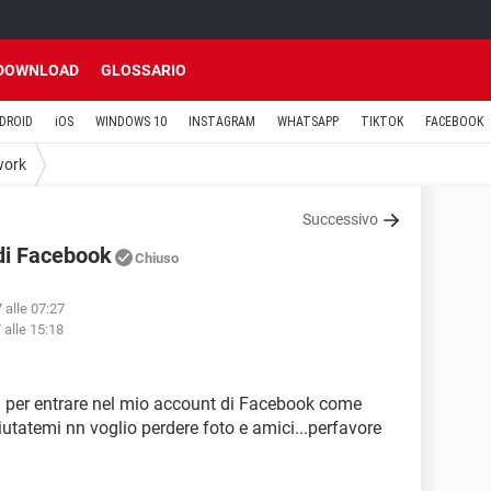
DOWNLOAD
GLOSSARIO
DROID
iOS
WINDOWS 10
INSTAGRAM
WHATSAPP
TIKTOK
FACEBOOK
work
Successivo
di Facebook
Chiuso
 alle 07:27
 alle 15:18
 per entrare nel mio account di Facebook come
iutatemi nn voglio perdere foto e amici...perfavore