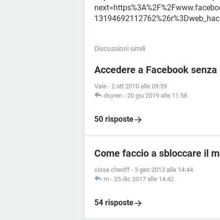
next=https%3A%2F%2Fwww.facebo
13194692112762%26r%3Dweb_hacked
Discussioni simili
Accedere a Facebook senza r
Vale
-
2 ott 2010 alle 09:59
dsyren
-
20 giu 2019 alle 11:58
50 risposte
Come faccio a sbloccare il 
cisse cheriff
-
3 gen 2013 alle 14:44
m
-
25 dic 2017 alle 14:42
54 risposte