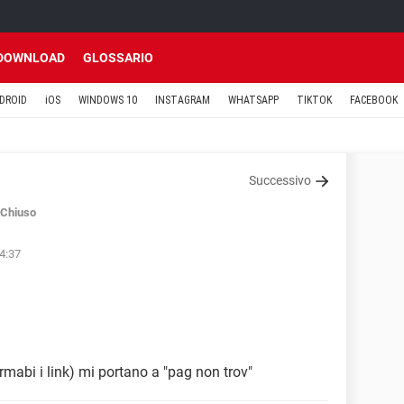
DOWNLOAD
GLOSSARIO
DROID
iOS
WINDOWS 10
INSTAGRAM
WHATSAPP
TIKTOK
FACEBOOK
Successivo
Chiuso
14:37
trmabi i link) mi portano a "pag non trov"