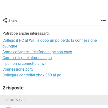
TIKTOK
FACEBOOK
HARDWARE
Share
Potrebbe anche interessarti:
Collego il PC al WiFi e dopo un pò perdo la connessione
ovunque
Come collegare il telefono al pc con cavo
Come collegare airpods al pc
Il pc non si connette al wifi
Connessione pc tv
Collegare controller xbox 360 al pc
2 risposte
RISPOSTA 1 / 2