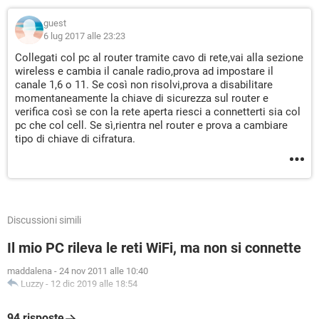
guest
6 lug 2017 alle 23:23
Collegati col pc al router tramite cavo di rete,vai alla sezione
wireless e cambia il canale radio,prova ad impostare il
canale 1,6 o 11. Se così non risolvi,prova a disabilitare
momentaneamente la chiave di sicurezza sul router e
verifica così se con la rete aperta riesci a connetterti sia col
pc che col cell. Se sì,rientra nel router e prova a cambiare
tipo di chiave di cifratura.
Discussioni simili
Il mio PC rileva le reti WiFi, ma non si connette
maddalena
-
24 nov 2011 alle 10:40
Luzzy
-
12 dic 2019 alle 18:54
94 risposte