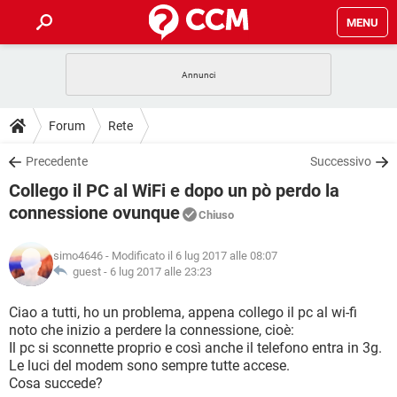
MENU
HOME
COVID-19
GAMING
GUIDE
Forum
Rete
INTRATTENIMENTO
ANDROID
COVID-19
GAMING
DOWNLOAD
Precedente
Successivo
iOS
WINDOWS 10
INTRATTENIMENTO
ANDROID
Collego il PC al WiFi e dopo un pò perdo la
INSTAGRAM
COVID-19
WHATSAPP
GAMING
FORUM
iOS
WINDOWS 10
connessione ovunque
Chiuso
TIKTOK
INTRATTENIMENTO
FACEBOOK
ANDROID
INSTAGRAM
COVID-19
WHATSAPP
GAMING
GLOSSARIO
HARDWARE
iOS
WINDOWS 10
simo4646
- Modificato il 6 lug 2017 alle 08:07
TIKTOK
INTRATTENIMENTO
FACEBOOK
ANDROID
guest -
6 lug 2017 alle 23:23
INSTAGRAM
COVID-19
WHATSAPP
GAMING
HARDWARE
iOS
WINDOWS 10
Ciao a tutti, ho un problema, appena collego il pc al wi-fi
TIKTOK
INTRATTENIMENTO
FACEBOOK
ANDROID
INSTAGRAM
WHATSAPP
noto che inizio a perdere la connessione, cioè:
HARDWARE
iOS
WINDOWS 10
Il pc si sconnette proprio e così anche il telefono entra in 3g.
TIKTOK
FACEBOOK
Le luci del modem sono sempre tutte accese.
INSTAGRAM
WHATSAPP
Cosa succede?
HARDWARE