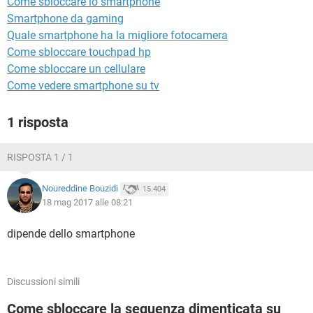
Come sbloccare lo smartphone
TIKTOK
FACEBOOK
Smartphone da gaming
HARDWARE
Quale smartphone ha la migliore fotocamera
Come sbloccare touchpad hp
Come sbloccare un cellulare
Come vedere smartphone su tv
1 risposta
RISPOSTA 1 / 1
Noureddine Bouzidi
15.404
18 mag 2017 alle 08:21
dipende dello smartphone
Discussioni simili
Come sbloccare la sequenza dimenticata su