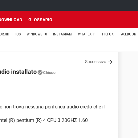
DOWNLOAD
GLOSSARIO
DROID
iOS
WINDOWS 10
INSTAGRAM
WHATSAPP
TIKTOK
FACEBOOK
Successivo
dio installato
Chiuso
 pc non trova nessuna periferica audio credo che il
ntel (R) pentium (R) 4 CPU 3.20GHZ 1.60