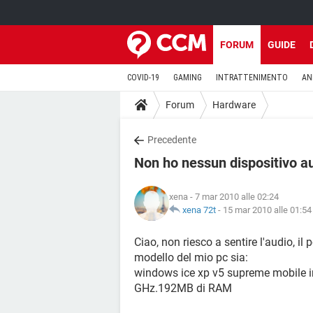
FORUM
GUIDE
COVID-19
GAMING
INTRATTENIMENTO
AN
Forum
Hardware
Precedente
Non ho nessun dispositivo au
xena
- 7 mar 2010 alle 02:24
xena 72t
-
15 mar 2010 alle 01:54
Ciao, non riesco a sentire l'audio, il
modello del mio pc sia:
windows ice xp v5 supreme mobile i
GHz.192MB di RAM