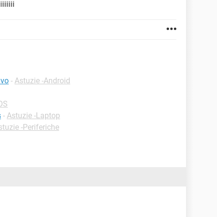
iiiiiii
ivo
-
Astuzie -Android
iOS
s
-
Astuzie -Laptop
stuzie -Periferiche