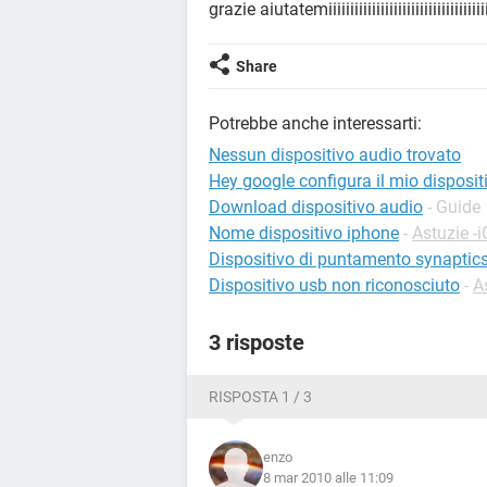
grazie aiutatemiiiiiiiiiiiiiiiiiiiiiiiiiiiiiiiiiiiii
Share
Potrebbe anche interessarti:
Nessun dispositivo audio trovato
Hey google configura il mio disposit
Download dispositivo audio
- Guide
Nome dispositivo iphone
-
Astuzie -
Dispositivo di puntamento synaptic
Dispositivo usb non riconosciuto
-
A
3 risposte
RISPOSTA 1 / 3
enzo
8 mar 2010 alle 11:09