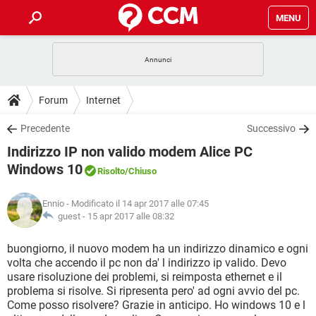
MENU
HOME
COVID-19
GAMING
GUIDE
Forum
Internet
INTRATTENIMENTO
ANDROID
COVID-19
GAMING
DOWNLOAD
Precedente
Successivo
iOS
WINDOWS 10
INTRATTENIMENTO
ANDROID
Indirizzo IP non valido modem Alice PC
INSTAGRAM
COVID-19
WHATSAPP
GAMING
FORUM
iOS
WINDOWS 10
Windows 10
Risolto
/Chiuso
TIKTOK
INTRATTENIMENTO
FACEBOOK
ANDROID
INSTAGRAM
COVID-19
WHATSAPP
GAMING
GLOSSARIO
HARDWARE
iOS
WINDOWS 10
Ennio
- Modificato il 14 apr 2017 alle 07:45
TIKTOK
INTRATTENIMENTO
FACEBOOK
ANDROID
guest -
15 apr 2017 alle 08:32
INSTAGRAM
COVID-19
WHATSAPP
GAMING
HARDWARE
iOS
WINDOWS 10
buongiorno, il nuovo modem ha un indirizzo dinamico e ogni
TIKTOK
INTRATTENIMENTO
FACEBOOK
ANDROID
INSTAGRAM
WHATSAPP
volta che accendo il pc non da' l indirizzo ip valido. Devo
HARDWARE
iOS
WINDOWS 10
usare risoluzione dei problemi, si reimposta ethernet e il
TIKTOK
FACEBOOK
problema si risolve. Si ripresenta pero' ad ogni avvio del pc.
INSTAGRAM
WHATSAPP
Come posso risolvere? Grazie in anticipo. Ho windows 10 e l
HARDWARE