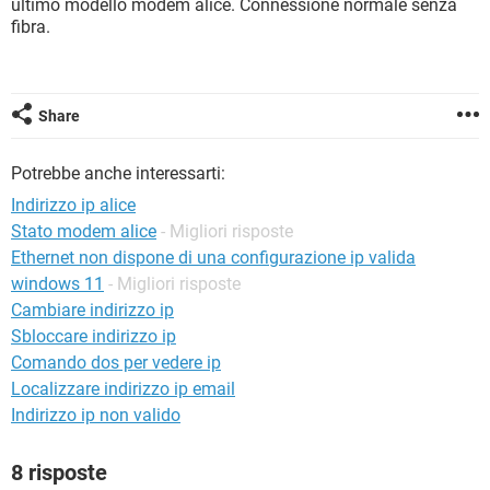
ultimo modello modem alice. Connessione normale senza
TIKTOK
FACEBOOK
fibra.
HARDWARE
Share
Potrebbe anche interessarti:
Indirizzo ip alice
Stato modem alice
- Migliori risposte
Ethernet non dispone di una configurazione ip valida
windows 11
- Migliori risposte
Cambiare indirizzo ip
Sbloccare indirizzo ip
Comando dos per vedere ip
Localizzare indirizzo ip email
Indirizzo ip non valido
8 risposte