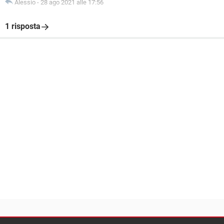
Alessio
-
28 ago 2021 alle 17:56
1 risposta