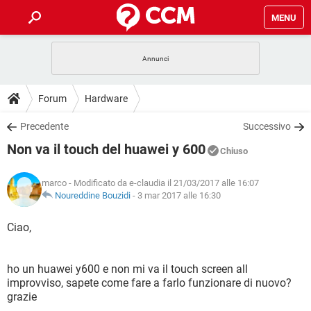
MENU
HOME
COVID-19
GAMING
GUIDE
Forum
Hardware
INTRATTENIMENTO
ANDROID
COVID-19
GAMING
DOWNLOAD
Precedente
Successivo
iOS
WINDOWS 10
INTRATTENIMENTO
ANDROID
Non va il touch del huawei y 600
INSTAGRAM
COVID-19
WHATSAPP
GAMING
Chiuso
FORUM
iOS
WINDOWS 10
TIKTOK
INTRATTENIMENTO
FACEBOOK
ANDROID
marco
- Modificato da e-claudia il 21/03/2017 alle 16:07
INSTAGRAM
COVID-19
WHATSAPP
GAMING
GLOSSARIO
Noureddine Bouzidi
-
3 mar 2017 alle 16:30
HARDWARE
iOS
WINDOWS 10
TIKTOK
INTRATTENIMENTO
FACEBOOK
ANDROID
INSTAGRAM
COVID-19
WHATSAPP
GAMING
Ciao,
HARDWARE
iOS
WINDOWS 10
TIKTOK
INTRATTENIMENTO
FACEBOOK
ANDROID
INSTAGRAM
WHATSAPP
ho un huawei y600 e non mi va il touch screen all
HARDWARE
iOS
WINDOWS 10
TIKTOK
FACEBOOK
improvviso, sapete come fare a farlo funzionare di nuovo?
INSTAGRAM
WHATSAPP
grazie
HARDWARE