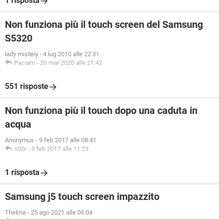
1 risposta
Non funziona più il touch screen del Samsung
S5320
lady mistery
-
4 lug 2010 alle 22:31
Paciam
-
20 mar 2020 alle 21:42
551 risposte
Non funziona più il touch dopo una caduta in
acqua
Anonymus
-
9 feb 2017 alle 08:41
n00r
-
9 feb 2017 alle 11:23
1 risposta
Samsung j5 touch screen impazzito
Thelma
-
25 ago 2021 alle 08:04