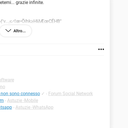
emi... grazie infinite.
"6{˘v…‚≤⁄◊æ•Öíhk≥HI∂ÆœCÉHB"
±0ªÔıÎNÕ¸Ÿ_5Ûwì˙∞WãxD=›ã3G@R¿¨#íãêq2
Altro...
u‘ÉR√?“/ê∫]RiH3Dö1Bf«NrÊ,p¥
±±-k¿ÓoTkà+Ä†™`d`dËmœÔûYjaŒ∏=O∑ÁGîıô
1êÒj∑8∆
oftware
gno
e non sono connesso
✓
-
Forum Social Network
im
-
Astuzie -Mobile
atsapp
-
Astuzie -WhatsApp