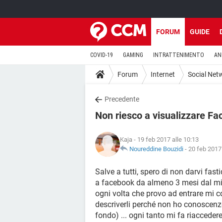
FORUM
GUIDE
COVID-19
GAMING
INTRATTENIMENTO
AN
Forum
Internet
Social Net
Precedente
Non riesco a visualizzare F
Kaja
- 19 feb 2017 alle 10:13
Noureddine Bouzidi
-
20 feb 2017 
Salve a tutti, spero di non darvi fas
a facebook da almeno 3 mesi dal mi
ogni volta che provo ad entrare mi 
descriverli perché non ho conoscenze
fondo) ... ogni tanto mi fa riacceder