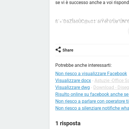
se vi è successo anche a voi rispondet
ß`«`DäZÎàöÙC@u‡‡˙áiŸéÎ˘û‘ÙøˇÚN
©Âî£øÃ$·∂Ÿ§ˇNÃ_k_Jwµjœ∏6ØÉ? $
Ê˛Yπªëj"0Â‹·‹È+≈HA‰ÔŸˇˇR˘îJ“∫J’:.
¿ëÉp¬Mb'AhˇÀL3eUü|6ëÇÇ‰Rïé™\
È◊^$ü*6Ñ2Ö"‰2lfZuèõ˜ÅÚÑ!¥™…R
Share
Potrebbe anche interessarti:
Non riesco a visualizzare Facebook
Visualizzare docx
-
Astuzie -Office S
Visualizzare dwg
-
Download - Dise
Risulto online su facebook anche s
Non riesco a parlare con operatore t
Non riesco a silenziare notifiche wh
1 risposta