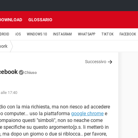
DOWNLOAD
GLOSSARIO
DROID
iOS
WINDOWS 10
INSTAGRAM
WHATSAPP
TIKTOK
FACEBOOK
work
Successivo
acebook
Chiuso
alle 17:40
tidio con la mia richiesta, ma non riesco ad accedere
o computer... uso la piattaforma
google chrome
e
compaiono questi "simboli", non so neache come
 specifiche su questo argomento(p.s. li metterò in
e, ma dopo un giorno o due si riblocca.. per favore,