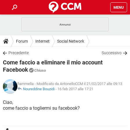
MENU
HOME
COVID-19
GAMING
GUIDE
Forum
Internet
Social Network
INTRATTENIMENTO
ANDROID
COVID-19
GAMING
DOWNLOAD
Precedente
Successivo
iOS
WINDOWS 10
INTRATTENIMENTO
ANDROID
Come faccio a eliminare il mio account
INSTAGRAM
COVID-19
WHATSAPP
GAMING
FORUM
iOS
WINDOWS 10
Facebook
Chiuso
TIKTOK
INTRATTENIMENTO
FACEBOOK
ANDROID
INSTAGRAM
COVID-19
WHATSAPP
GAMING
GLOSSARIO
HARDWARE
iOS
WINDOWS 10
fiammella
- Modificato da AntonelloCCM il 21/02/2017 alle 09:13
TIKTOK
INTRATTENIMENTO
FACEBOOK
ANDROID
Noureddine Bouzidi
-
16 feb 2017 alle 17:21
INSTAGRAM
COVID-19
WHATSAPP
GAMING
HARDWARE
iOS
WINDOWS 10
Ciao,
TIKTOK
INTRATTENIMENTO
FACEBOOK
ANDROID
INSTAGRAM
WHATSAPP
come faccio a togliermi su facebook?
HARDWARE
iOS
WINDOWS 10
TIKTOK
FACEBOOK
INSTAGRAM
WHATSAPP
HARDWARE