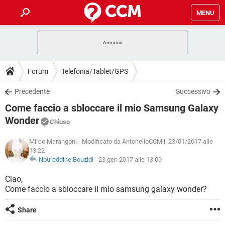
MENU
HOME
COVID-19
GAMING
GUIDE
Forum
Telefonia/Tablet/GPS
INTRATTENIMENTO
ANDROID
COVID-19
GAMING
DOWNLOAD
Precedente
Successivo
iOS
WINDOWS 10
INTRATTENIMENTO
ANDROID
Come faccio a sbloccare il mio Samsung Galaxy
INSTAGRAM
COVID-19
WHATSAPP
GAMING
FORUM
iOS
WINDOWS 10
Wonder
Chiuso
TIKTOK
INTRATTENIMENTO
FACEBOOK
ANDROID
INSTAGRAM
COVID-19
WHATSAPP
GAMING
GLOSSARIO
Mirco Marangoni
- Modificato da AntonelloCCM il 23/01/2017 alle
HARDWARE
iOS
WINDOWS 10
13:22
TIKTOK
INTRATTENIMENTO
FACEBOOK
ANDROID
Noureddine Bouzidi
-
23 gen 2017 alle 13:00
INSTAGRAM
COVID-19
WHATSAPP
GAMING
HARDWARE
iOS
WINDOWS 10
TIKTOK
INTRATTENIMENTO
FACEBOOK
ANDROID
Ciao,
INSTAGRAM
WHATSAPP
Come faccio a sbloccare il mio samsung galaxy wonder?
HARDWARE
iOS
WINDOWS 10
TIKTOK
FACEBOOK
Share
INSTAGRAM
WHATSAPP
HARDWARE