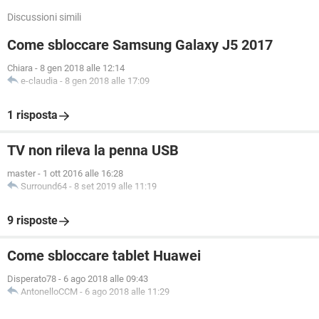
Discussioni simili
Come sbloccare Samsung Galaxy J5 2017
Chiara
-
8 gen 2018 alle 12:14
e-claudia
-
8 gen 2018 alle 17:09
1 risposta
TV non rileva la penna USB
master
-
1 ott 2016 alle 16:28
Surround64
-
8 set 2019 alle 11:19
9 risposte
Come sbloccare tablet Huawei
Disperato78
-
6 ago 2018 alle 09:43
AntonelloCCM
-
6 ago 2018 alle 11:29