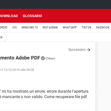
DOWNLOAD
GLOSSARIO
DROID
iOS
WINDOWS 10
INSTAGRAM
WHATSAPP
TIKTOK
FACEBOOK
mi
Successivo
cumento Adobe PDF
Chiuso
il 12/12/2016 alle 09:08
 mi ha mostrato un errore: errore durante l'apertura
 è mancante o non valido. Come recuperare file pdf