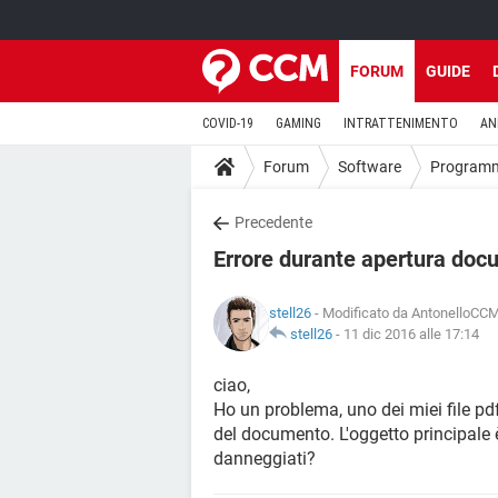
FORUM
GUIDE
COVID-19
GAMING
INTRATTENIMENTO
AN
Forum
Software
Program
Precedente
Errore durante apertura do
stell26
- Modificato da AntonelloCCM 
stell26
-
11 dic 2016 alle 17:14
ciao,
Ho un problema, uno dei miei file pdf
del documento. L'oggetto principale
danneggiati?