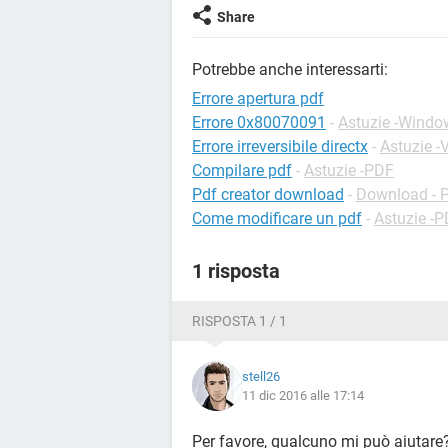
Share
Potrebbe anche interessarti:
Errore apertura pdf
Errore 0x80070091
-
Astuzie -Windo
Errore irreversibile directx
-
Astuzie -
Compilare pdf
-
Astuzie -PDF
Pdf creator download
-
Download - 
Come modificare un pdf
-
Astuzie -
1 risposta
RISPOSTA 1 / 1
stell26
11 dic 2016 alle 17:14
Per favore, qualcuno mi può aiutare