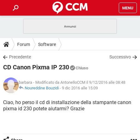
MENU
HOME
COVID-19
GAMING
GUIDE
Forum
Software
INTRATTENIMENTO
ANDROID
COVID-19
GAMING
DOWNLOAD
Precedente
Successivo
iOS
WINDOWS 10
INTRATTENIMENTO
ANDROID
CD Canon Pixma IP 230
INSTAGRAM
COVID-19
WHATSAPP
GAMING
Chiuso
FORUM
iOS
WINDOWS 10
TIKTOK
INTRATTENIMENTO
FACEBOOK
ANDROID
barbara
- Modificato da AntonelloCCM il 9/12/2016 alle 08:48
INSTAGRAM
COVID-19
WHATSAPP
GAMING
GLOSSARIO
Noureddine Bouzidi
-
9 dic 2016 alle 15:09
HARDWARE
iOS
WINDOWS 10
TIKTOK
INTRATTENIMENTO
FACEBOOK
ANDROID
INSTAGRAM
COVID-19
WHATSAPP
GAMING
Ciao, ho perso il cd di installazione della stampante canon
HARDWARE
iOS
WINDOWS 10
pixma id 230 potete aiutarmi? Grazie
TIKTOK
INTRATTENIMENTO
FACEBOOK
ANDROID
INSTAGRAM
WHATSAPP
HARDWARE
iOS
WINDOWS 10
TIKTOK
FACEBOOK
INSTAGRAM
WHATSAPP
HARDWARE