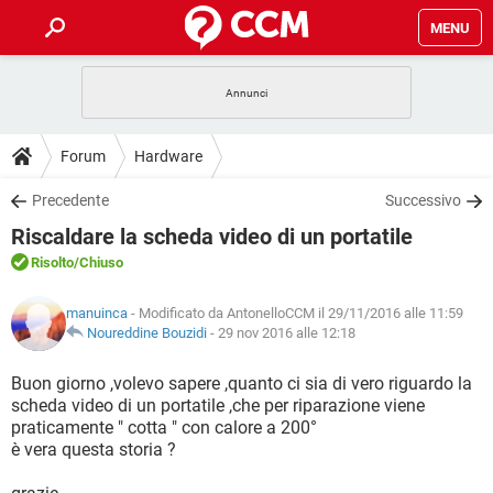
MENU
HOME
COVID-19
GAMING
GUIDE
Forum
Hardware
INTRATTENIMENTO
ANDROID
COVID-19
GAMING
DOWNLOAD
Precedente
Successivo
iOS
WINDOWS 10
INTRATTENIMENTO
ANDROID
Riscaldare la scheda video di un portatile
INSTAGRAM
COVID-19
WHATSAPP
GAMING
FORUM
iOS
WINDOWS 10
Risolto
/Chiuso
TIKTOK
INTRATTENIMENTO
FACEBOOK
ANDROID
INSTAGRAM
COVID-19
WHATSAPP
GAMING
GLOSSARIO
HARDWARE
iOS
manuinca
- Modificato da AntonelloCCM il 29/11/2016 alle 11:59
WINDOWS 10
TIKTOK
INTRATTENIMENTO
FACEBOOK
ANDROID
Noureddine Bouzidi
-
29 nov 2016 alle 12:18
INSTAGRAM
COVID-19
WHATSAPP
GAMING
HARDWARE
iOS
WINDOWS 10
Buon giorno ,volevo sapere ,quanto ci sia di vero riguardo la
TIKTOK
INTRATTENIMENTO
FACEBOOK
ANDROID
scheda video di un portatile ,che per riparazione viene
INSTAGRAM
WHATSAPP
praticamente " cotta " con calore a 200°
HARDWARE
iOS
WINDOWS 10
TIKTOK
FACEBOOK
è vera questa storia ?
INSTAGRAM
WHATSAPP
HARDWARE