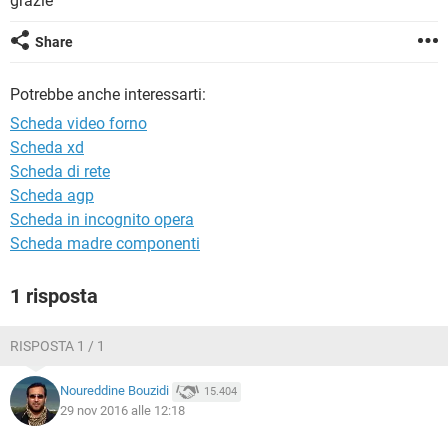
grazie
TIKTOK
FACEBOOK
HARDWARE
Share
Potrebbe anche interessarti:
Scheda video forno
Scheda xd
Scheda di rete
Scheda agp
Scheda in incognito opera
Scheda madre componenti
1 risposta
RISPOSTA 1 / 1
Noureddine Bouzidi
15.404
29 nov 2016 alle 12:18