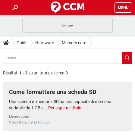
MENU
HOME
COVID-19
GAMING
GUIDE
Guide
Hardware
Memory card
INTRATTENIMENTO
ANDROID
COVID-19
GAMING
DOWNLOAD
iOS
WINDOWS 10
INTRATTENIMENTO
ANDROID
INSTAGRAM
COVID-19
WHATSAPP
GAMING
FORUM
iOS
WINDOWS 10
Risultati
1 - 3
su un totale di circa
3
TIKTOK
INTRATTENIMENTO
FACEBOOK
ANDROID
INSTAGRAM
COVID-19
WHATSAPP
GAMING
GLOSSARIO
HARDWARE
iOS
WINDOWS 10
Come formattare una scheda SD
TIKTOK
INTRATTENIMENTO
FACEBOOK
ANDROID
INSTAGRAM
COVID-19
WHATSAPP
GAMING
HARDWARE
iOS
WINDOWS 10
Una scheda di memoria SD ha una capacità di memoria
TIKTOK
INTRATTENIMENTO
FACEBOOK
ANDROID
variabile da 1 GB a...
Per saperne di più
INSTAGRAM
WHATSAPP
HARDWARE
iOS
WINDOWS 10
Memory card
TIKTOK
FACEBOOK
9 agosto 2019 alle 08:26
INSTAGRAM
WHATSAPP
HARDWARE