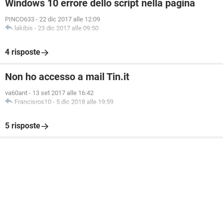
Windows 10 errore dello script nella pagina
PINCO633
-
22 dic 2017 alle 12:09
lakibis
-
23 dic 2017 alle 09:50
4 risposte
Non ho accesso a mail Tin.it
va60ant
-
13 set 2017 alle 16:42
Francisros10
-
5 dic 2018 alle 19:59
5 risposte