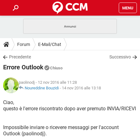
MENU
HOME
COVID-19
GAMING
GUIDE
Forum
E-Mail/Chat
INTRATTENIMENTO
ANDROID
COVID-19
GAMING
DOWNLOAD
Precedente
Successivo
iOS
WINDOWS 10
INTRATTENIMENTO
ANDROID
Errore Outlook
INSTAGRAM
COVID-19
WHATSAPP
GAMING
Chiuso
FORUM
iOS
WINDOWS 10
TIKTOK
INTRATTENIMENTO
FACEBOOK
ANDROID
paolinodj
- 12 nov 2016 alle 11:28
INSTAGRAM
COVID-19
WHATSAPP
GAMING
GLOSSARIO
Noureddine Bouzidi
-
14 nov 2016 alle 13:18
HARDWARE
iOS
WINDOWS 10
TIKTOK
INTRATTENIMENTO
FACEBOOK
ANDROID
INSTAGRAM
COVID-19
WHATSAPP
GAMING
Ciao,
HARDWARE
iOS
WINDOWS 10
questo è l'errore riscontrato dopo aver premuto INVIA/RICEVI
TIKTOK
INTRATTENIMENTO
FACEBOOK
ANDROID
INSTAGRAM
WHATSAPP
HARDWARE
iOS
WINDOWS 10
TIKTOK
FACEBOOK
Impossibile inviare o ricevere messaggi per l'account
INSTAGRAM
WHATSAPP
Outlook (paolinodj).
HARDWARE