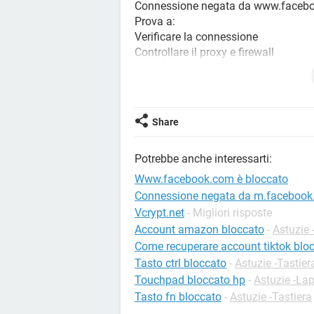
Connessione negata da www.faceb
Prova a:
Verificare la connessione
Controllare il proxy e firewall
ERR_CONNECTION_REFUSED
Ho seguito le indicazioni ma non otte
Qualcuno è in grado di aiutarmi?
Share
Potrebbe anche interessarti:
Www.facebook.com è bloccato
Connessione negata da m.faceboo
Vcrypt.net
- Migliori risposte
Account amazon bloccato
-
Astuzie 
Come recuperare account tiktok blo
Tasto ctrl bloccato
-
Astuzie -Tastier
Touchpad bloccato hp
-
Astuzie -La
Tasto fn bloccato
-
Astuzie -Tastiera