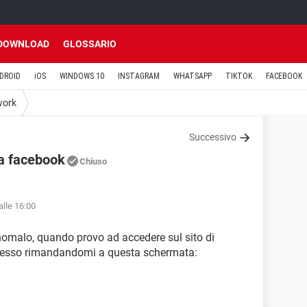
DOWNLOAD
GLOSSARIO
DROID
iOS
WINDOWS 10
INSTAGRAM
WHATSAPP
TIKTOK
FACEBOOK
work
Successivo
 a facebook
Chiuso
alle 16:00
nomalo, quando provo ad accedere sul sito di
ccesso rimandandomi a questa schermata: