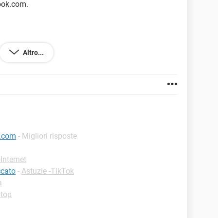
ook.com.
Altro...
ngo risultati.
k.com
- Migliori risposte
-Internet
ccato
-
Astuzie -TikTok
a
ptop