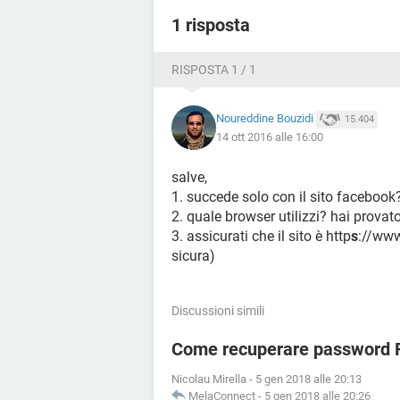
1 risposta
RISPOSTA 1 / 1
Noureddine Bouzidi
15.404
14 ott 2016 alle 16:00
salve,
1. succede solo con il sito facebook
2. quale browser utilizzi? hai provat
3. assicurati che il sito è http
s
://www
sicura)
Discussioni simili
Come recuperare password 
Nicolau Mirella
-
5 gen 2018 alle 20:13
MelaConnect
-
5 gen 2018 alle 20:26