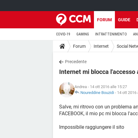
FORUM
GUIDE
COVID-19
GAMING
INTRATTENIMENTO
AN
Forum
Internet
Social Net
Precedente
Internet mi blocca l'accesso
Andrea
- 14 ott 2016 alle 15:27
Noureddine Bouzidi
-
14 ott 2016 
Salve, mi ritrovo con un problema a
FACEBOOK, il mio pc mi blocca l'a
Impossibile raggiungere il sito