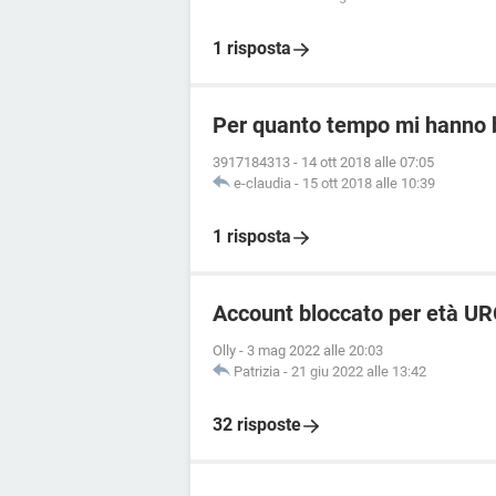
1 risposta
Per quanto tempo mi hanno 
3917184313
-
14 ott 2018 alle 07:05
e-claudia
-
15 ott 2018 alle 10:39
1 risposta
Account bloccato per età U
Olly
-
3 mag 2022 alle 20:03
Patrizia
-
21 giu 2022 alle 13:42
32 risposte