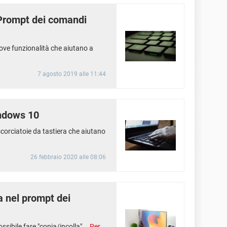
l Prompt dei comandi
ove funzionalità che aiutano a
7 agosto 2019 alle 11:44
indows 10
corciatoie da tastiera che aiutano
26 febbraio 2020 alle 08:06
a nel prompt dei
sibile fare "copia/incolla"...
Per