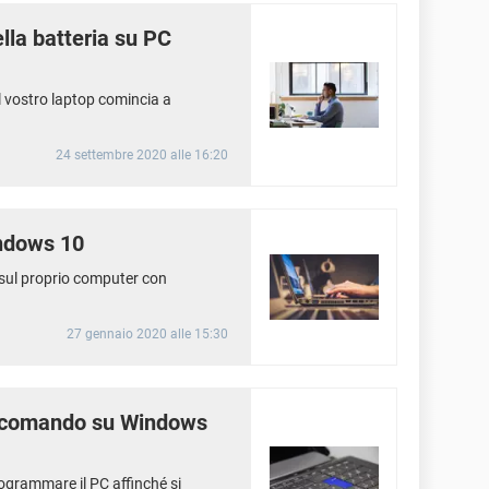
lla batteria su PC
l vostro laptop comincia a
24 settembre 2020 alle 16:20
ndows 10
e sul proprio computer con
27 gennaio 2020 alle 15:30
di comando su Windows
rogrammare il PC affinché si