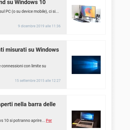
und su Windows 10
l PC (o su device mobile), ci si...
9 dicembre 2019 alle 11:36
nti misurati su Windows
e connessioni con limite su
15 settembre 2015 alle 12:27
aperti nella barra delle
ws 10 si potranno aprire...
Per