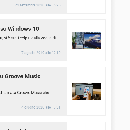
24 settembre 2020 alle 16:25
a su Windows 10
 è stati colpiti dalla voglia di...
7 agosto 2019 alle 12:10
 su Groove Music
chiamata Groove Music che
4 giugno 2020 alle 10:01