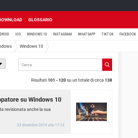
DOWNLOAD
GLOSSARIO
DROID
iOS
WINDOWS 10
INSTAGRAM
WHATSAPP
TIKTOK
FACEBOOK
ndows
Windows 10
Risultati
101 - 120
su un totale di circa
138
uppatore su Windows 10
ata revisionata anche la sua
23 dicembre 2019 alle 17:12