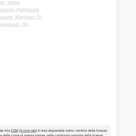
d - Video
Astuzie -Periferiche
stuzie -Windows 10
ownload - 3D
dal sito
CCM
(
it.ccm.net
) è reso disponibile sotto i termini della licenza
re delle copie di questa pagina, nelle condizioni previste dalla licenza,