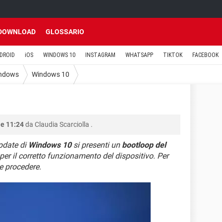
DOWNLOAD
GLOSSARIO
DROID
iOS
WINDOWS 10
INSTAGRAM
WHATSAPP
TIKTOK
FACEBOOK
ndows
Windows 10
0
le 11:24
da
Claudia Scarciolla
.
pdate di
Windows 10
si presenti un
bootloop del
per il corretto funzionamento del dispositivo. Per
e procedere.