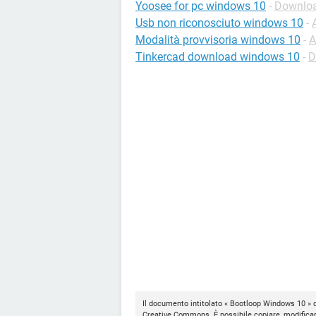
Yoosee for pc windows 10
-
Downloa
Usb non riconosciuto windows 10
-
Modalità provvisoria windows 10
-
A
Tinkercad download windows 10
-
D
Il documento intitolato « Bootloop Windows 10 » 
Creative Commons
. È possibile copiare, modifica