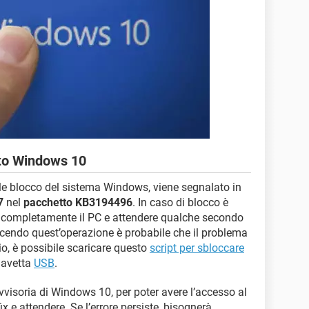
to Windows 10
tale blocco del sistema Windows, viene segnalato in
7
nel
pacchetto KB3194496
. In caso di blocco è
 completamente il PC e attendere qualche secondo
facendo quest’operazione è probabile che il problema
rio, è possibile scaricare questo
script per sbloccare
iavetta
USB
.
visoria di Windows 10, per poter avere l’accesso al
fix e attendere. Se l’errore persiste, bisognerà