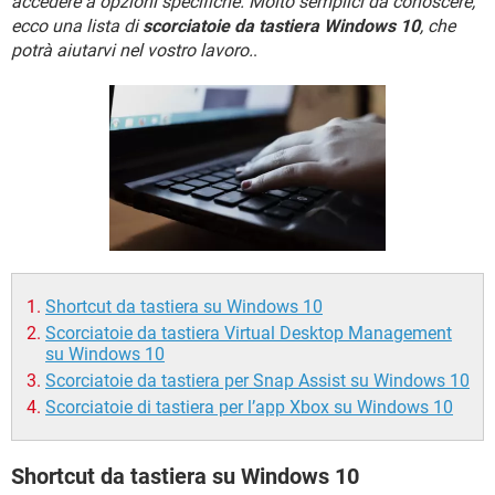
accedere a opzioni specifiche. Molto semplici da conoscere,
TIKTOK
FACEBOOK
ecco una lista di
scorciatoie da tastiera Windows 10
, che
HARDWARE
potrà aiutarvi nel vostro lavoro.
.
Shortcut da tastiera su Windows 10
Scorciatoie da tastiera Virtual Desktop Management
su Windows 10
Scorciatoie da tastiera per Snap Assist su Windows 10
Scorciatoie di tastiera per l’app Xbox su Windows 10
Shortcut da tastiera su Windows 10