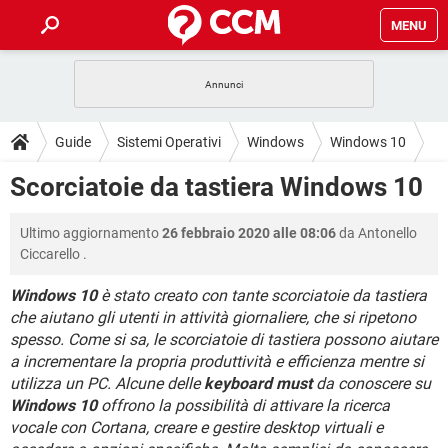
MENU
HOME
COVID-19
GAMING
GUIDE
Guide
Sistemi Operativi
Windows
Windows 10
INTRATTENIMENTO
ANDROID
COVID-19
GAMING
DOWNLOAD
Scorciatoie da tastiera Windows 10
iOS
WINDOWS 10
INTRATTENIMENTO
ANDROID
INSTAGRAM
COVID-19
WHATSAPP
GAMING
FORUM
Ultimo aggiornamento
26 febbraio 2020 alle 08:06
da
Antonello
iOS
WINDOWS 10
TIKTOK
INTRATTENIMENTO
FACEBOOK
ANDROID
Ciccarello
.
INSTAGRAM
COVID-19
WHATSAPP
GAMING
GLOSSARIO
HARDWARE
iOS
WINDOWS 10
Windows 10
è stato creato con tante scorciatoie da tastiera
TIKTOK
INTRATTENIMENTO
FACEBOOK
ANDROID
che aiutano gli utenti in attività giornaliere, che si ripetono
INSTAGRAM
COVID-19
WHATSAPP
GAMING
HARDWARE
iOS
WINDOWS 10
spesso. Come si sa, le scorciatoie di tastiera possono aiutare
TIKTOK
INTRATTENIMENTO
FACEBOOK
ANDROID
a incrementare la propria produttività e efficienza mentre si
INSTAGRAM
WHATSAPP
utilizza un PC. Alcune delle
keyboard must
da conoscere su
HARDWARE
iOS
WINDOWS 10
Windows 10
TIKTOK
offrono la possibilità di attivare la ricerca
FACEBOOK
INSTAGRAM
WHATSAPP
vocale con Cortana, creare e gestire desktop virtuali e
HARDWARE