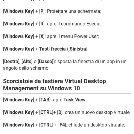
[
Windows Key
] + [
P
]: Proiettare una schermata;
[
Windows Key
] + [
R
]: apre il commando Esegui;
[
Windows Key
] + [
X
]: apre il menu Power User;
[
Windows Key
] +
Tasti freccia
([
Sinistra
];
[
Destra
], [
Alto
] o [
Basso
]): sposta la finestra di un app in un
angolo dello schermo.
Scorciatoie da tastiera Virtual Desktop
Management su Windows 10
[
Windows Key
] + [
TAB
]: apre
Task View
;
[
Windows Key
] + [
CTRL
]+ [
D
]: crea un nuovo desktop virtuale;
[
Windows Key
] + [
CTRL
] + [
F4
]: chiude un desktop virtuale;