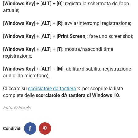
[
Windows Key
] + [
ALT
] + [
G
]: registra la schermata dell’app
attuale;
[
Windows Key
] + [
ALT
] + [
R
]: avvia/interrompi registrazione;
[
Windows Key
] + [
ALT
] + [
Print Screen
]: fare uno screenshot;
[
Windows Key
] + [
ALT
] + [
T
]: mostra/nascondi time
registrazione;
[
Windows Key
] + [
ALT
] + [
M
]: abilita/disabilita registrazione
audio ‘da microfono).
Cliccare su
scorciatoie da tastiera
per scoprire la lista
complete delle
scorciatoie dA tastiera di Windows 10
.
Foto: © Pexels.
Condividi