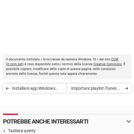
Il documento intitolato « Scorciatoie da tastiera Windows 10 » dal sito
CCM
(
it.ccm.net
) è reso disponibile sotto i termini della licenza
Creative Commons
. È
possibile copiare, modificare delle copie di questa pagina, nelle condizioni
previste dalla licenza, finché questa nota appaia chiaramente.
Installare app Windows
Importare playlist iTunes su
senza un account Microsoft
Groove Music Windows 10
POTREBBE ANCHE INTERESSARTI
Tastiera azerty