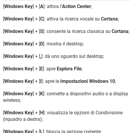
[
Windows Key
] + [
A
]: attiva l’
Action Center
;
[
Windows Key
] + [
C
]: attiva la ricerca vocale su
Cortana
;
[
Windows Key
] + [
S
]: consente la ricerca classica su
Cortana
;
[
Windows Key
] + [
D
]: mostra il desktop;
[
Windows Key
] + [
,
]: dà uno sguardo sul desktop;
[
Windows Key
] + [
E
]: apre
Esplora File
;
[
Windows Key
] + [
I
]: apre le
Impostazioni
Windows 10
;
[
Windows Key
] + [
K
]: connette a dispositivi audio o a display
wireless;
[
Windows Key
] + [
H
]: visualizza le opzioni di Condivisione
(riquadro a destra);
[
Windows Key
] + [
L
]: blocca la sezione corrente;