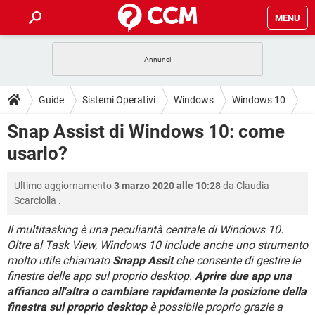
MENU
HOME
COVID-19
GAMING
GUIDE
Guide
Sistemi Operativi
Windows
Windows 10
INTRATTENIMENTO
ANDROID
COVID-19
GAMING
DOWNLOAD
Snap Assist di Windows 10: come
iOS
WINDOWS 10
INTRATTENIMENTO
ANDROID
usarlo?
INSTAGRAM
COVID-19
WHATSAPP
GAMING
FORUM
iOS
WINDOWS 10
TIKTOK
INTRATTENIMENTO
FACEBOOK
ANDROID
Ultimo aggiornamento
3 marzo 2020 alle 10:28
da
Claudia
INSTAGRAM
COVID-19
WHATSAPP
GAMING
GLOSSARIO
HARDWARE
iOS
Scarciolla
.
WINDOWS 10
TIKTOK
INTRATTENIMENTO
FACEBOOK
ANDROID
INSTAGRAM
COVID-19
WHATSAPP
GAMING
Il multitasking è una peculiarità centrale di Windows 10.
HARDWARE
iOS
WINDOWS 10
Oltre al Task View, Windows 10 include anche uno strumento
TIKTOK
INTRATTENIMENTO
FACEBOOK
ANDROID
molto utile chiamato
Snapp Assit
che consente di gestire le
INSTAGRAM
WHATSAPP
HARDWARE
iOS
WINDOWS 10
finestre delle app sul proprio desktop.
Aprire due app una
TIKTOK
FACEBOOK
affianco all'altra o cambiare rapidamente la posizione della
INSTAGRAM
WHATSAPP
finestra sul proprio desktop
è possibile proprio grazie a
HARDWARE