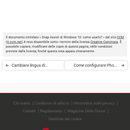
Il documento intitolato « Snap Assist di Windows 10: come usarlo? » dal sito
CCM
(
it.ccm.net
) è reso disponibile sotto i termini della licenza
Creative Commons
. È
possibile copiare, modificare delle copie di questa pagina, nelle condizioni
previste dalla licenza, finché questa nota appaia chiaramente.
Cambiare lingua di
Come configurare Phone
riconoscimento su Cortana
Companion su Windows 10
Chi siamo
Condizioni di utilizzo
Informativa sulla privacy
Contatti
Regolamento
Magazine Delle Donne
Gestione dei cookie