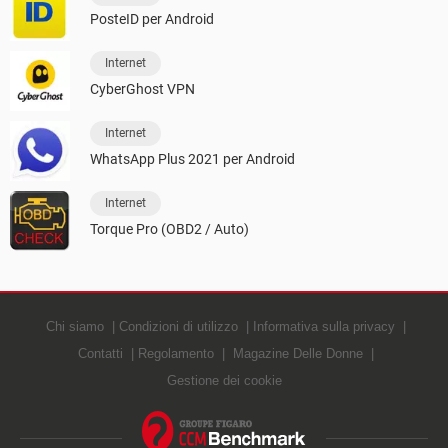
PosteID per Android
Internet
CyberGhost VPN
Internet
WhatsApp Plus 2021 per Android
Internet
Torque Pro (OBD2 / Auto)
Chi siamo
Condizioni di utilizzo
Informativa sulla privacy
Contatti
Regolamento
Magazine Delle Donne
Gestione dei cookie