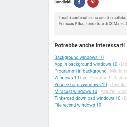
Condividi
I nostri contenuti sono creati in colla
François Pillou, fondatore di CCM.net. C
Potrebbe anche interessarti
Background windows 10
App in background windows 10
- Mi
Programmi in background
- Migliori
Windows 10 iso
-
Download - Sistemi
Yoosee for pc windows 10
-
Downloa
Miracast windows 10
-
Astuzie -Sch
Tinkercad download windows 10
-
D
File recenti windows 10
-