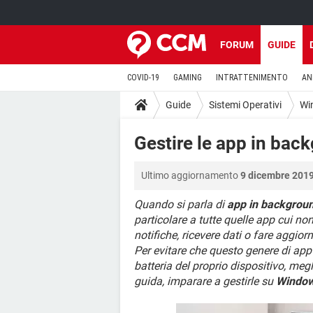
FORUM
GUIDE
COVID-19
GAMING
INTRATTENIMENTO
AN
Guide
Sistemi Operativi
Wi
Gestire le app in ba
Ultimo aggiornamento
9 dicembre 2019
Quando si parla di
app in backgrou
particolare a tutte quelle app cui n
notifiche, ricevere dati o fare aggi
Per evitare che questo genere di app
batteria del proprio dispositivo, meg
guida, imparare a gestirle su
Window