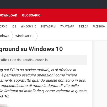
DOWNLOAD
GLOSSARIO
DROID
iOS
WINDOWS 10
INSTAGRAM
WHATSAPP
TIKTOK
FACEBOOK
ndows
Windows 10
ckground su Windows 10
 alle 11:36
da
Claudia Scarciolla
.
ng
sul PC (o su device mobile), ci si riferisce in
on è permesso eseguire operazioni come inviare
ornamenti, sopratutto quando queste non sono in uso.
 appesantiscano di molto la durata di vita della
lio limitarsi ad installarle o, come vedremo in questa
s 10
.