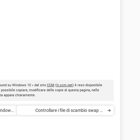
round su Windows 10 » dal sito
CCM
(
it.ccm.net
) è reso disponibile
È possibile copiare, modificare delle copie di questa pagina, nelle
nota appaia chiaramente.
Windows
Controllare i file di scambio swap su
Windows 10