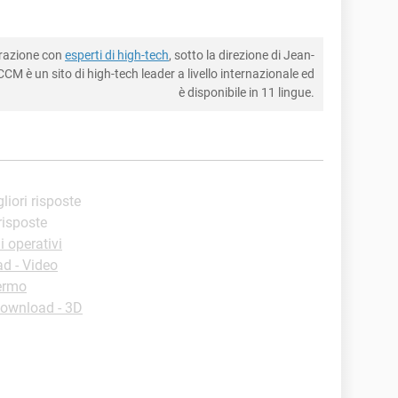
borazione con
esperti di high-tech
, sotto la direzione di Jean-
CM è un sito di high-tech leader a livello internazionale ed
è disponibile in 11 lingue.
gliori risposte
 risposte
 operativi
d - Video
ermo
ownload - 3D