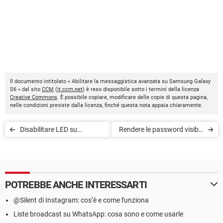
Il documento intitolato « Abilitare la messaggistica avanzata su Samsung Galaxy
S6 » dal sito
CCM
(
it.ccm.net
) è reso disponibile sotto i termini della licenza
Creative Commons
. È possibile copiare, modificare delle copie di questa pagina,
nelle condizioni previste dalla licenza, finché questa nota appaia chiaramente.
Disabilitare LED su
Rendere le password visibili
Samsung Galaxy Note 5
su Samsung Galaxy S6
Edge
POTREBBE ANCHE INTERESSARTI
@Silent di Instagram: cos’è e come funziona
Liste broadcast su WhatsApp: cosa sono e come usarle