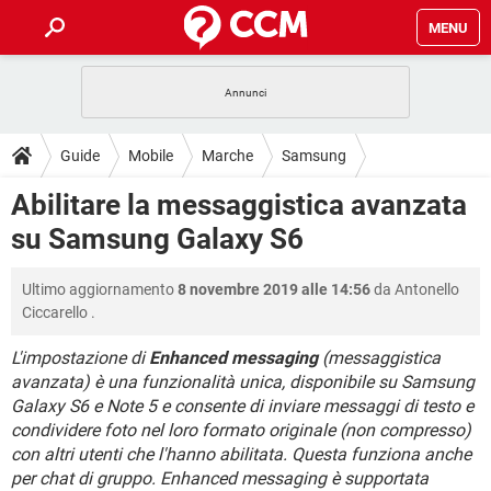
MENU
HOME
COVID-19
GAMING
GUIDE
Guide
Mobile
Marche
Samsung
INTRATTENIMENTO
ANDROID
COVID-19
GAMING
DOWNLOAD
Abilitare la messaggistica avanzata
iOS
WINDOWS 10
INTRATTENIMENTO
ANDROID
su Samsung Galaxy S6
INSTAGRAM
COVID-19
WHATSAPP
GAMING
FORUM
iOS
WINDOWS 10
TIKTOK
INTRATTENIMENTO
FACEBOOK
ANDROID
Ultimo aggiornamento
8 novembre 2019 alle 14:56
da
Antonello
INSTAGRAM
COVID-19
WHATSAPP
GAMING
GLOSSARIO
HARDWARE
iOS
Ciccarello
.
WINDOWS 10
TIKTOK
INTRATTENIMENTO
FACEBOOK
ANDROID
INSTAGRAM
COVID-19
WHATSAPP
GAMING
L'impostazione di
Enhanced messaging
(messaggistica
HARDWARE
iOS
WINDOWS 10
avanzata) è una funzionalità unica, disponibile su Samsung
TIKTOK
INTRATTENIMENTO
FACEBOOK
ANDROID
Galaxy S6 e Note 5 e consente di inviare messaggi di testo e
INSTAGRAM
WHATSAPP
HARDWARE
iOS
WINDOWS 10
condividere foto nel loro formato originale (non compresso)
TIKTOK
FACEBOOK
con altri utenti che l'hanno abilitata. Questa funziona anche
INSTAGRAM
WHATSAPP
per chat di gruppo. Enhanced messaging è supportata
HARDWARE