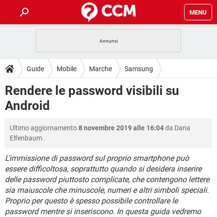
MENU
HOME
COVID-19
GAMING
GUIDE
Guide
Mobile
Marche
Samsung
INTRATTENIMENTO
ANDROID
COVID-19
GAMING
DOWNLOAD
Rendere le password visibili su
iOS
WINDOWS 10
INTRATTENIMENTO
ANDROID
Android
INSTAGRAM
COVID-19
WHATSAPP
GAMING
FORUM
iOS
WINDOWS 10
TIKTOK
INTRATTENIMENTO
FACEBOOK
ANDROID
Ultimo aggiornamento
8 novembre 2019 alle 16:04
da
Dana
INSTAGRAM
COVID-19
WHATSAPP
GAMING
GLOSSARIO
HARDWARE
iOS
Elfenbaum
.
WINDOWS 10
TIKTOK
INTRATTENIMENTO
FACEBOOK
ANDROID
INSTAGRAM
COVID-19
WHATSAPP
GAMING
L'immissione di password sul proprio smartphone può
HARDWARE
iOS
WINDOWS 10
essere difficoltosa, soprattutto quando si desidera inserire
TIKTOK
INTRATTENIMENTO
FACEBOOK
ANDROID
delle password piuttosto complicate, che contengono lettere
INSTAGRAM
WHATSAPP
HARDWARE
iOS
WINDOWS 10
sia maiuscole che minuscole, numeri e altri simboli speciali.
TIKTOK
FACEBOOK
Proprio per questo è spesso possibile controllare le
INSTAGRAM
WHATSAPP
password mentre si inseriscono. In questa guida vedremo
HARDWARE