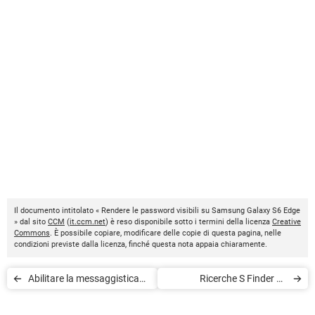
Il documento intitolato « Rendere le password visibili su Samsung Galaxy S6 Edge
» dal sito
CCM
(
it.ccm.net
) è reso disponibile sotto i termini della licenza
Creative
Commons
. È possibile copiare, modificare delle copie di questa pagina, nelle
condizioni previste dalla licenza, finché questa nota appaia chiaramente.
Abilitare la messaggistica
Ricerche S Finder su
avanzata su Samsung
Samsung Galaxy S6