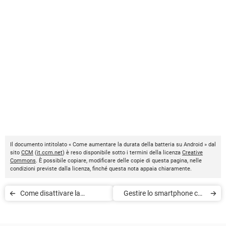
Il documento intitolato « Come aumentare la durata della batteria su Android » dal
sito
CCM
(
it.ccm.net
) è reso disponibile sotto i termini della licenza
Creative
Commons
. È possibile copiare, modificare delle copie di questa pagina, nelle
condizioni previste dalla licenza, finché questa nota appaia chiaramente.
Come disattivare la
Gestire lo smartphone con
chiamata in attesa su
AirDroid
Android