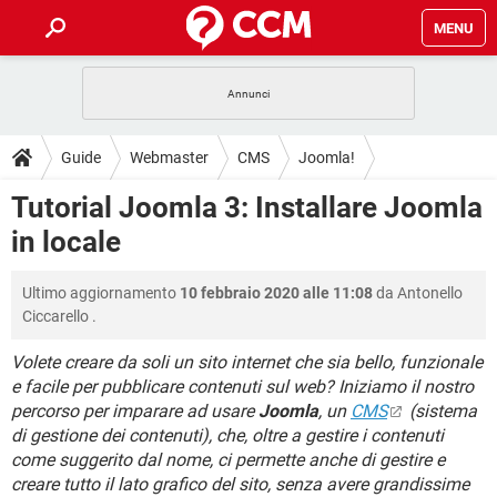
MENU
HOME
COVID-19
GAMING
GUIDE
Guide
Webmaster
CMS
Joomla!
INTRATTENIMENTO
ANDROID
COVID-19
GAMING
DOWNLOAD
Tutorial Joomla 3: Installare Joomla
iOS
WINDOWS 10
INTRATTENIMENTO
ANDROID
in locale
INSTAGRAM
COVID-19
WHATSAPP
GAMING
FORUM
iOS
WINDOWS 10
TIKTOK
INTRATTENIMENTO
FACEBOOK
ANDROID
Ultimo aggiornamento
10 febbraio 2020 alle 11:08
da
Antonello
INSTAGRAM
COVID-19
WHATSAPP
GAMING
GLOSSARIO
HARDWARE
iOS
Ciccarello
.
WINDOWS 10
TIKTOK
INTRATTENIMENTO
FACEBOOK
ANDROID
INSTAGRAM
COVID-19
WHATSAPP
GAMING
Volete creare da soli un sito internet che sia bello, funzionale
HARDWARE
iOS
WINDOWS 10
e facile per pubblicare contenuti sul web? Iniziamo il nostro
TIKTOK
INTRATTENIMENTO
FACEBOOK
ANDROID
percorso per imparare ad usare
Joomla
, un
CMS
(sistema
INSTAGRAM
WHATSAPP
HARDWARE
iOS
WINDOWS 10
di gestione dei contenuti), che, oltre a gestire i contenuti
TIKTOK
FACEBOOK
come suggerito dal nome, ci permette anche di gestire e
INSTAGRAM
WHATSAPP
creare tutto il lato grafico del sito, senza avere grandissime
HARDWARE