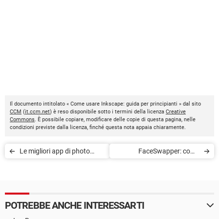
Il documento intitolato « Come usare Inkscape: guida per principianti » dal sito
CCM
(
it.ccm.net
) è reso disponibile sotto i termini della licenza
Creative
Commons
. È possibile copiare, modificare delle copie di questa pagina, nelle
condizioni previste dalla licenza, finché questa nota appaia chiaramente.
Le migliori app di photo
FaceSwapper: come
editing gratis
cambiare faccia ad una foto
online gratis
POTREBBE ANCHE INTERESSARTI