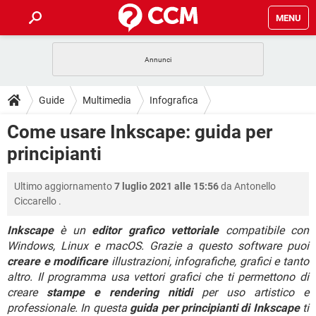
MENU
HOME
COVID-19
GAMING
GUIDE
Guide
Multimedia
Infografica
INTRATTENIMENTO
ANDROID
COVID-19
GAMING
DOWNLOAD
Come usare Inkscape: guida per
iOS
WINDOWS 10
INTRATTENIMENTO
ANDROID
principianti
INSTAGRAM
COVID-19
WHATSAPP
GAMING
FORUM
iOS
WINDOWS 10
TIKTOK
INTRATTENIMENTO
FACEBOOK
ANDROID
Ultimo aggiornamento
7 luglio 2021 alle 15:56
da
Antonello
INSTAGRAM
COVID-19
WHATSAPP
GAMING
GLOSSARIO
HARDWARE
iOS
Ciccarello
.
WINDOWS 10
TIKTOK
INTRATTENIMENTO
FACEBOOK
ANDROID
INSTAGRAM
COVID-19
WHATSAPP
GAMING
Inkscape
è un
editor grafico vettoriale
compatibile con
HARDWARE
iOS
WINDOWS 10
Windows, Linux e macOS. Grazie a questo software puoi
TIKTOK
INTRATTENIMENTO
FACEBOOK
ANDROID
creare e modificare
illustrazioni, infografiche, grafici e tanto
INSTAGRAM
WHATSAPP
HARDWARE
iOS
WINDOWS 10
altro. Il programma usa vettori grafici che ti permettono di
TIKTOK
FACEBOOK
creare
stampe e rendering nitidi
per uso artistico e
INSTAGRAM
WHATSAPP
professionale. In questa
guida per principianti di Inkscape
ti
HARDWARE