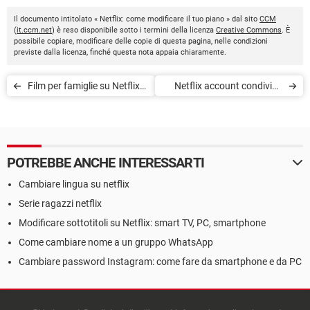
Il documento intitolato « Netflix: come modificare il tuo piano » dal sito
CCM
(
it.ccm.net
) è reso disponibile sotto i termini della licenza
Creative Commons
. È
possibile copiare, modificare delle copie di questa pagina, nelle condizioni
previste dalla licenza, finché questa nota appaia chiaramente.
Film per famiglie su Netflix
Netflix account condiviso
(2022): i 10 migliori titoli
stop: quando, piani,
limitazioni
POTREBBE ANCHE INTERESSARTI
Cambiare lingua su netflix
Serie ragazzi netflix
Modificare sottotitoli su Netflix: smart TV, PC, smartphone
Come cambiare nome a un gruppo WhatsApp
Cambiare password Instagram: come fare da smartphone e da PC