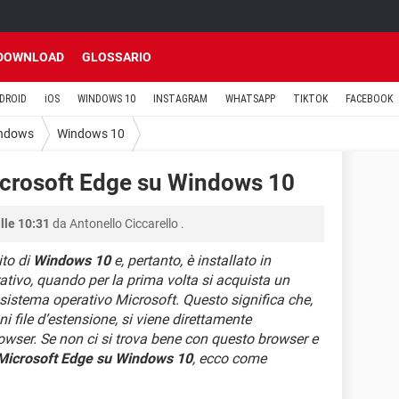
DOWNLOAD
GLOSSARIO
DROID
iOS
WINDOWS 10
INSTAGRAM
WHATSAPP
TIKTOK
FACEBOOK
ndows
Windows 10
icrosoft Edge su Windows 10
lle 10:31
da
Antonello Ciccarello
.
ito di
Windows 10
e, pertanto, è installato in
tivo, quando per la prima volta si acquista un
 sistema operativo Microsoft. Questo significa che,
i file d’estensione, si viene direttamente
rowser. Se non ci si trova bene con questo browser e
 Microsoft Edge su Windows 10
, ecco come