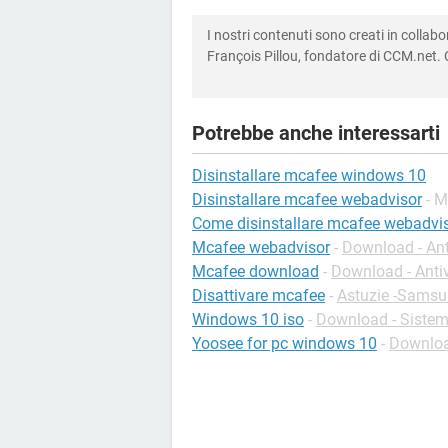
I nostri contenuti sono creati in colla
François Pillou, fondatore di CCM.net. C
Potrebbe anche interessarti
Disinstallare mcafee windows 10
Disinstallare mcafee webadvisor
- M
Come disinstallare mcafee webadvi
Mcafee webadvisor
-
Download - Ant
Mcafee download
-
Download - Antiv
Disattivare mcafee
-
Astuzie -Sams
Windows 10 iso
-
Download - Sistemi
Yoosee for pc windows 10
-
Downloa