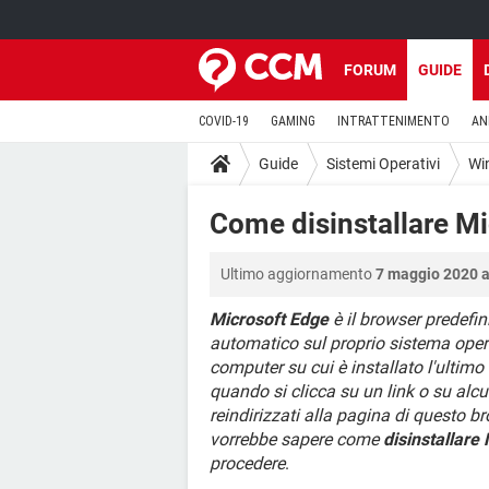
FORUM
GUIDE
COVID-19
GAMING
INTRATTENIMENTO
AN
Guide
Sistemi Operativi
Wi
Come disinstallare M
Ultimo aggiornamento
7 maggio 2020 a
Microsoft Edge
è il browser predefin
automatico sul proprio sistema opera
computer su cui è installato l'ultimo
quando si clicca su un link o su alcun
reindirizzati alla pagina di questo b
vorrebbe sapere come
disinstallare
procedere
.