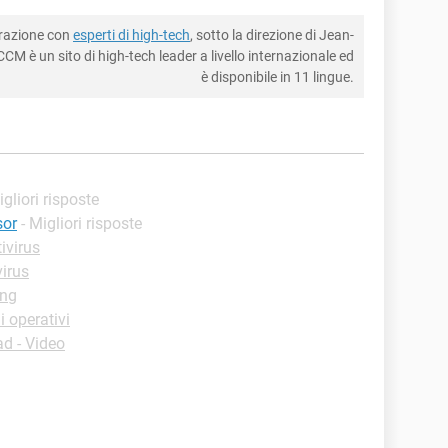
borazione con
esperti di high-tech
, sotto la direzione di Jean-
CM è un sito di high-tech leader a livello internazionale ed
è disponibile in 11 lingue.
igliori risposte
sor
- Migliori risposte
ivirus
irus
ung
 operativi
d - Video