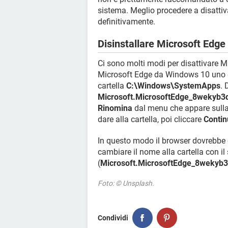
sistema. Meglio procedere a disattiva
definitivamente.
Disinstallare Microsoft Edg
Ci sono molti modi per disattivare 
Microsoft Edge da Windows 10 uno de
cartella
C:\Windows\SystemApps
. 
Microsoft.MicrosoftEdge_8wekyb
Rinomina
dal menu che appare sulla
dare alla cartella, poi cliccare
Contin
In questo modo il browser dovrebbe es
cambiare il nome alla cartella con i
(
Microsoft.MicrosoftEdge_8wekyb
Foto: © Unsplash.
Condividi