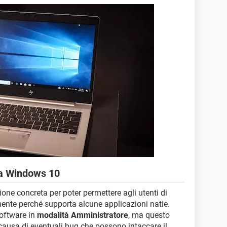
da Windows 10
ne concreta per poter permettere agli utenti di
mente perché supporta alcune applicazioni natie.
software in
modalità Amministratore
, ma questo
ausa di eventuali bug che possono intaccare il