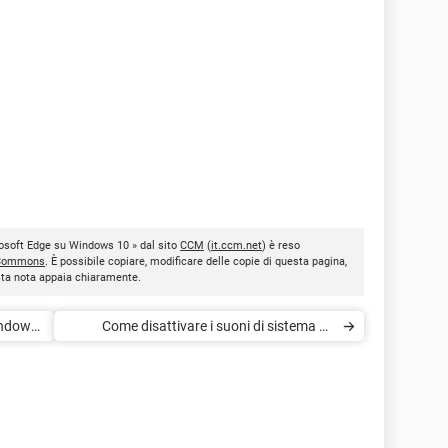
rosoft Edge su Windows 10 » dal sito
CCM
(
it.ccm.net
) è reso
 Commons
. È possibile copiare, modificare delle copie di questa pagina,
esta nota appaia chiaramente.
indows
Come disattivare i suoni di sistema su
Windows 10