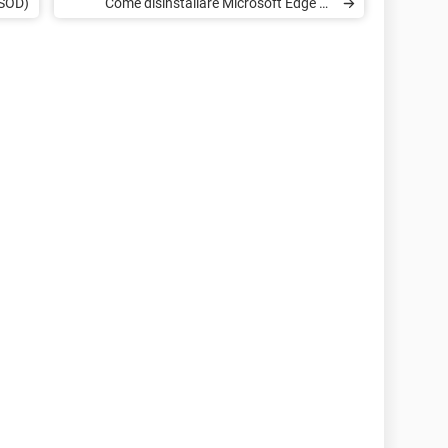
BSOD)
Come disinstallare Microsoft Edge su
Windows 10