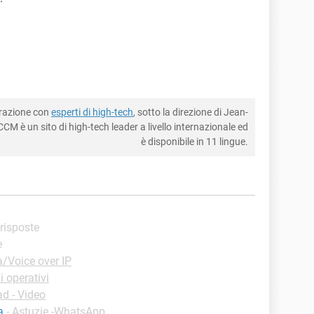
borazione con
esperti di high-tech
, sotto la direzione di Jean-
CM è un sito di high-tech leader a livello internazionale ed
è disponibile in 11 lingue.
 risposte
e
/Voice over IP
 operativi
d - Video
a
-
Astuzie -WhatsApp