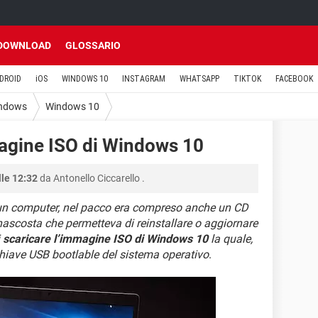
DOWNLOAD
GLOSSARIO
DROID
iOS
WINDOWS 10
INSTAGRAM
WHATSAPP
TIKTOK
FACEBOOK
ndows
Windows 10
agine ISO di Windows 10
lle 12:32
da
Antonello Ciccarello
.
 un computer, nel pacco era compreso anche un CD
ascosta che permetteva di reinstallare o aggiornare
i
scaricare l’immagine ISO di Windows 10
la quale,
chiave USB bootlable del sistema operativo
.