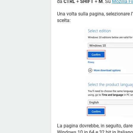
da
CTRL
+
SHIFT
+
M
. Su
Mozilla Fi
Una volta sulla pagina, selezionare l
scelta:
La pagina dovrebbe, in seguito, dar
Windows 10 in 64 e 32 bit in Italiano