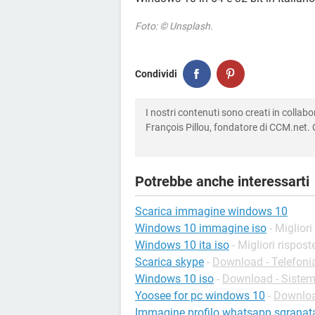
Foto: © Unsplash.
Condividi
I nostri contenuti sono creati in colla
François Pillou, fondatore di CCM.net. C
Potrebbe anche interessarti
Scarica immagine windows 10
Windows 10 immagine iso
- Migliori
Windows 10 ita iso
- Migliori rispost
Scarica skype
-
Download - Telefonia
Windows 10 iso
-
Download - Sistemi
Yoosee for pc windows 10
-
Downloa
Immagine profilo whatsapp sgranat