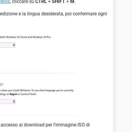
refox
, cliccare su
CTRL
+
SHIFT
+
M
.
’edizione e la lingua desiderata, poi confermare ogni
e accesso ai download per l’immagine ISO di
.