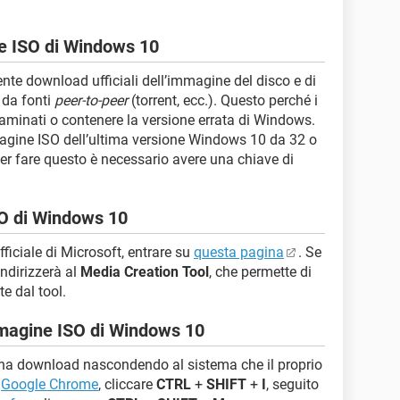
ne ISO di Windows 10
ente download ufficiali dell’immagine del disco e di
 da fonti
peer-to-peer
(torrent, ecc.). Questo perché i
minati o contenere la versione errata di Windows.
agine ISO dell’ultima versione Windows 10 da 32 o
Per fare questo è necessario avere una chiave di
SO di Windows 10
fficiale di Microsoft, entrare su
questa pagina
. Se
indirizzerà al
Media Creation Tool
, che permette di
e dal tool.
magine ISO di Windows 10
na download nascondendo al sistema che il proprio
u
Google Chrome
, cliccare
CTRL
+
SHIFT
+
I
, seguito