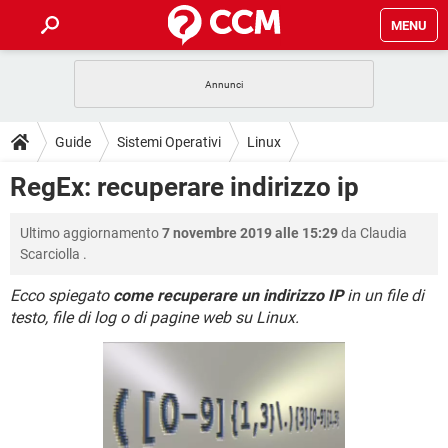
MENU
HOME
COVID-19
GAMING
GUIDE
Guide
Sistemi Operativi
Linux
INTRATTENIMENTO
ANDROID
COVID-19
GAMING
DOWNLOAD
RegEx: recuperare indirizzo ip
Espressioni regolari
iOS
WINDOWS 10
INTRATTENIMENTO
ANDROID
INSTAGRAM
COVID-19
WHATSAPP
GAMING
FORUM
Ultimo aggiornamento
7 novembre 2019 alle 15:29
da
Claudia
iOS
WINDOWS 10
TIKTOK
INTRATTENIMENTO
FACEBOOK
ANDROID
Scarciolla
.
INSTAGRAM
COVID-19
WHATSAPP
GAMING
GLOSSARIO
HARDWARE
iOS
WINDOWS 10
Ecco spiegato
come recuperare un indirizzo IP
in un file di
TIKTOK
INTRATTENIMENTO
FACEBOOK
ANDROID
testo, file di log o di pagine web su Linux.
INSTAGRAM
COVID-19
WHATSAPP
GAMING
HARDWARE
iOS
WINDOWS 10
TIKTOK
INTRATTENIMENTO
FACEBOOK
ANDROID
INSTAGRAM
WHATSAPP
HARDWARE
iOS
WINDOWS 10
TIKTOK
FACEBOOK
INSTAGRAM
WHATSAPP
HARDWARE