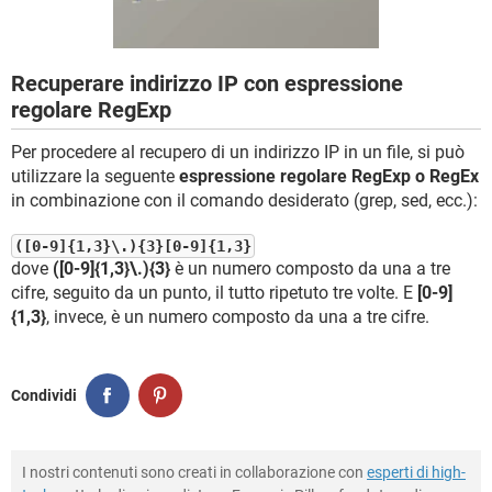
TIKTOK
FACEBOOK
HARDWARE
Recuperare indirizzo IP con espressione
regolare RegExp
Per procedere al recupero di un indirizzo IP in un file, si può
utilizzare la seguente
espressione regolare RegExp o RegEx
in combinazione con il comando desiderato (grep, sed, ecc.):
([0-9]{1,3}\.){3}[0-9]{1,3}
dove
([0-9]{1,3}\.){3}
è un numero composto da una a tre
cifre, seguito da un punto, il tutto ripetuto tre volte. E
[0-9]
{1,3}
, invece, è un numero composto da una a tre cifre.
Condividi
I nostri contenuti sono creati in collaborazione con
esperti di high-